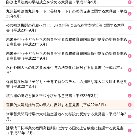
郵政改革法案の早期成立を求める意見書（平成23年9月）
九州新幹線西九州ルート（長崎ルート）の整備促進に関する意見書（平成
23年9月）
公共輸送機関の存続へ向け、JR九州等に係る経営支援策等に関する意見
書（平成23年9月）
未来を担う子どもたちの教育を守る義務教育費国庫負担制度の堅持を求め
る意見書（平成23年6月）
未来を担う子どもたちの教育を守る義務教育費国庫負担制度の堅持を求め
る意見書（平成22年9月）
永住外国人への地方参政権付与の法制化に反対する意見書（平成22年2
月）
保育制度改革「子ども・子育て新システム」の拙速な導入に反対する意見
書（平成23年3月）
核兵器の廃絶と恒久平和を求める意見書（平成22年3月）
選択的夫婦別姓制度の導入に反対する意見書（平成22年3月）
米軍普天間飛行場の大村航空基地への移設に反対する意見書（平成22年3
月）
諫早湾干拓事業の福岡高裁判決に対する国の上告放棄に抗議する意見書
（平成22年12月）