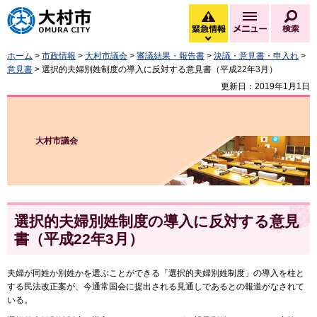
大村市
緊急情報
メニュー
検
緊急情報を開く
ホーム
>
市政情報
>
大村市議会
>
審議結果・報告書
>
決議・意見書・申入れ
>
意見書
> 選択的夫婦別姓制度の導入に反対する意見書（平成22年3月）
更新日：2019年1月1日
大村市議会
選択的夫婦別姓制度の導入に反対する意見
書（平成22年3月）
夫婦が同姓か別姓かを選ぶことができる「選択的夫婦別姓制度」の導入を柱と
する民法改正案が、今通常国会に提出される見通しであるとの報道がなされて
いる。