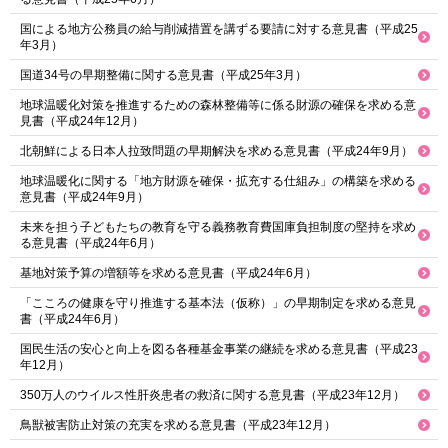
国による地方公務員の給与削減措置を講ずる要請に対する意見書（平成25
年3月）
国道34号の早期整備に関する意見書（平成25年3月）
地球温暖化対策を推進するための森林整備等に係る財源の確保を求める意
見書（平成24年12月）
北朝鮮による日本人拉致問題の早期解決を求める意見書（平成24年9月）
地球温暖化に関する「地方財源を確保・拡充する仕組み」の構築を求める
意見書（平成24年9月）
未来を担う子どもたちの教育を守る義務教育費国庫負担制度の堅持を求め
る意見書（平成24年6月）
基地対策予算の増額等を求める意見書（平成24年6月）
「こころの健康を守り推進する基本法（仮称）」の早期制定を求める意見
書（平成24年6月）
国民生活の安心と向上を図る各種基金事業の継続を求める意見書（平成23
年12月）
350万人のウイルス性肝炎患者の救済に関する意見書（平成23年12月）
鳥獣被害防止対策の充実を求める意見書（平成23年12月）