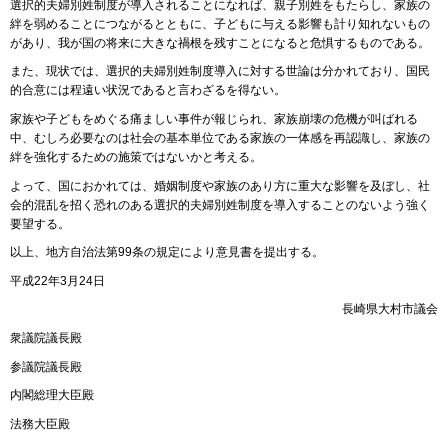
選択的夫婦別姓制度が導入されることになれば、親子別姓をもたらし、家族の
絆を弱めることにつながるとともに、子どもに与える影響も計り知れないもの
があり、我が国の将来に大きな禍根を残すことになると危惧するものである。
また、現状では、選択的夫婦別姓制度導入に対する世論は分かれており、国民
的合意には程遠い状況であると言わざるを得ない。
家族や子どもをめぐる痛ましい事件が報じられ、家族崩壊の危機が叫ばれる
中、むしろ必要なのは社会の基本単位である家族の一体感を再認識し、家族の
絆を強化するための施策ではないかと考える。
よって、国におかれては、婚姻制度や家族のあり方に重大な影響を及ぼし、社
会的混乱を招く恐れのある選択的夫婦別姓制度を導入することのないよう強く
要望する。
以上、地方自治法第99条の規定により意見書を提出する。
平成22年3月24日
長崎県大村市議会
衆議院議長殿
参議院議長殿
内閣総理大臣殿
法務大臣殿