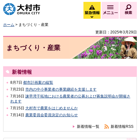
大村市
緊急情報
メニュー
検
緊急情報を開く
ホーム
> まちづくり・産業
更新日：2025年3月29日
まちづくり・産業
新着情報
8月7日
都市計画案の縦覧
7月23日
市内の中小事業者の事業継続を支援します
7月16日
諫早湾干拓地における農業者の公募および募集説明会が開催さ
れます
7月15日
大村市で農業をはじめませんか
7月14日
農業委員会委員決定のお知らせ
新着情報一覧
新着情報RSS