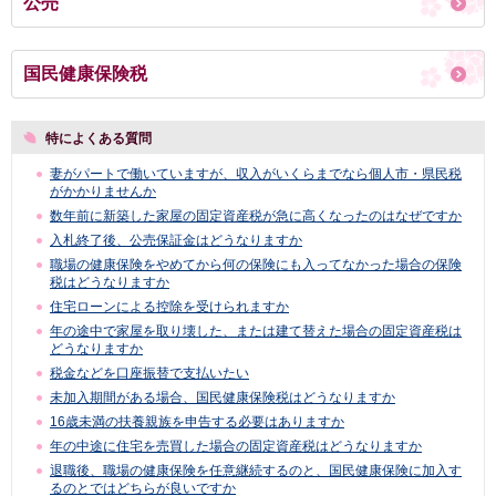
公売
国民健康保険税
特によくある質問
妻がパートで働いていますが、収入がいくらまでなら個人市・県民税
がかかりませんか
数年前に新築した家屋の固定資産税が急に高くなったのはなぜですか
入札終了後、公売保証金はどうなりますか
職場の健康保険をやめてから何の保険にも入ってなかった場合の保険
税はどうなりますか
住宅ローンによる控除を受けられますか
年の途中で家屋を取り壊した、または建て替えた場合の固定資産税は
どうなりますか
税金などを口座振替で支払いたい
未加入期間がある場合、国民健康保険税はどうなりますか
16歳未満の扶養親族を申告する必要はありますか
年の中途に住宅を売買した場合の固定資産税はどうなりますか
退職後、職場の健康保険を任意継続するのと、国民健康保険に加入す
るのとではどちらが良いですか