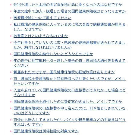
住宅を壊したら土地の固定資産税が急に高くなったのはなぜですか
年度の途中で加入・脱退した場合の国民健康保険税はどうなりますか
医療費控除について教えてください
私は職場の健康保険に入っているのに私の名義で納税通知書が届きま
した。なぜですか
地番図とはどのようなものですか
今年仕事をしていないのに市・県民税の納税通知書が送られてきまし
たが、納付しなければいけませんか
国民健康保険税を納付しないとどうなるのですか
年の途中に他市町村へ引っ越した場合の市・県民税の納付先を教えて
ください
解雇されたのですが、国民健康保険税の軽減制度はありますか
市・県民税を普通徴収から特別徴収へ切り替えたいのですが、どうし
たらいいですか
入金を忘れていて国民健康保険税の口座振替ができなかった場合はど
うなりますか
国民健康保険税を納付したのに督促状がきました。どうしてですか
国民健康保険税の口座振替を申し込んだのに、引き落としされていな
いのはどうしてですか
市外から転入してきましたが、バイクや軽自動車などの手続きはどう
すればいいですか
国民健康保険税は所得控除の対象ですか