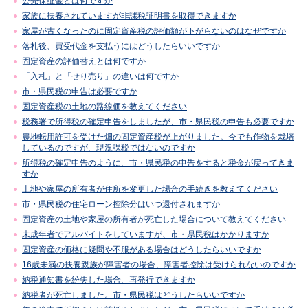
公売保証金とは何ですか
家族に扶養されていますが非課税証明書を取得できますか
家屋が古くなったのに固定資産税の評価額が下がらないのはなぜですか
落札後、買受代金を支払うにはどうしたらいいですか
固定資産の評価替えとは何ですか
「入札」と「せり売り」の違いは何ですか
市・県民税の申告は必要ですか
固定資産税の土地の路線価を教えてください
税務署で所得税の確定申告をしましたが、市・県民税の申告も必要ですか
農地転用許可を受けた畑の固定資産税が上がりました。今でも作物を栽培
しているのですが、現況課税ではないのですか
所得税の確定申告のように、市・県民税の申告をすると税金が戻ってきま
すか
土地や家屋の所有者が住所を変更した場合の手続きを教えてください
市・県民税の住宅ローン控除分はいつ還付されますか
固定資産の土地や家屋の所有者が死亡した場合について教えてください
未成年者でアルバイトをしていますが、市・県民税はかかりますか
固定資産の価格に疑問や不服がある場合はどうしたらいいですか
16歳未満の扶養親族が障害者の場合、障害者控除は受けられないのですか
納税通知書を紛失した場合、再発行できますか
納税者が死亡しました。市・県民税はどうしたらいいですか