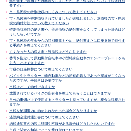
年の途中で婚姻または離婚をしましたが、市・県民税について手続きは必
要ですか
市・県民税の特別徴収のしくみについて教えてください
市・県民税を特別徴収されていましたが退職しました。退職後の市・県民
税の納付方法について教えてください
特別徴収税額の納入書や、普通徴収の納付書をなくしてしまった場合はど
うしたらいいですか
市・県民税の年金からの特別徴収をやめ、納付書または口座振替で納付す
る手続きを教えてください
亡くなった人の個人市・県民税はどうなりますか
番号を指定して原動機付自転車や小型特殊自動車のナンバープレートをも
らうことはできますか
市税の口座振替について教えてください
バイクやトラクター、軽自動車などの所有名義人であった家族が亡くなっ
たのですが、手続きは必要ですか
市税はどこで納付できますか
放置されているバイクの所有者を教えてもらうことはできますか
自分の田畑だけで使用するトラクターを持っていますが、税金は課税され
ますか
市税を納期限内に納められなかった場合どうなりますか
過誤納金還付通知書について教えてください
納税通知書の内容に疑問や不服がある場合はどうしたらいいですか
市税に関する相談はどこで受け付けていますか