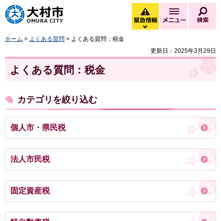
大村市
緊急情報
メニュー
検
緊急情報を開く
ホーム
>
よくある質問
> よくある質問：税金
更新日：2025年3月29日
よくある質問：税金
カテゴリを絞り込む
個人市・県民税
法人市民税
固定資産税