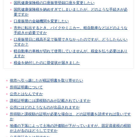
国民健康保険税の口座振替登録口座を変更したい
国民健康保険税を納めすぎてしまいましたが、どのような手続きが必
要ですか
口座振替の金融機関を変更したい
市外に転出するとき、バイクやミニカー、軽自動車などはどのような
手続きが必要ですか
口座振替日に残高不足で振替できなかったのですが、どうしたらいい
ですか？
軽自動車の車検が切れて使用していませんが、税金を払う必要はあり
ますか
税金を納付したのに督促状が届きました
他市へ引っ越したが税証明書を取り寄せたい
所得証明書について
公売とはなんですか
課税証明書には課税額のみが記載されていますか
公売にはどのようなものが出品されますか
所得額と課税額の証明が必要な場合は、どの証明書を請求すれば良いです
か
地価の下落によって土地の評価額が下がっていますが、固定資産税の税額
が上がるのはどうしてですか