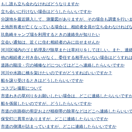
もし誰も立ち会わなければどうなりますか
立ち会いに行けない場合はどうしたらいいですか
分譲地を最近購入して、測量図がありますが、その場合も調査を行い
土地所有者が亡くなっている場合は、相続者全員が立ち会わなければ
玖島崎キャンプ場を利用するときの連絡先が知りたい
立会い通知は、近くに住む相続者のみに出せませんか
河川区域内のゴミ処理及び除草または草刈りをしてほしい。また、連
他の相続者と付き合いがなく、委任する相手がいない場合はどうすれ
道路の陥没・穴の補修などについてはどこへ連絡したらいいですか
河川や水路に橋を架けたいのですがどうすればいいですか？
船を譲り受けるときはどうしたらいいですか
コスプレ撮影について
市道わきの草刈りをお願いしたい場合は、どこに連絡したらいいです
船を係留したいのですが、どうしたらいいですか
市道の街路樹の剪定および植樹帯の除草などはどこへ連絡したらいい
保安灯に異常がありますが、どこに連絡したらいいですか
市道の側溝が詰まっていますが、どこに連絡したらいいですか