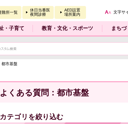
報を開く
休日当番医
AED設置
文字サ
避難所一覧
夜間診療
場所案内
祉・子育て
教育・文化・スポーツ
まちづ
：都市基盤
よくある質問：都市基盤
カテゴリを絞り込む