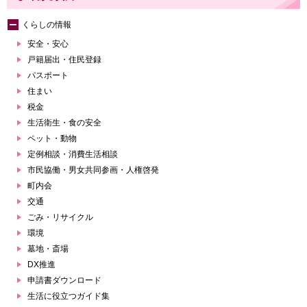
くらしの情報
安全・安心
戸籍届出・住民登録
パスポート
住まい
税金
生活衛生・食の安全
ペット・動物
定例相談・消費生活相談
市民協働・男女共同参画・人権啓発
町内会
交通
ごみ・リサイクル
環境
墓地・斎場
DX推進
申請書ダウンロード
生活に役立つガイド集