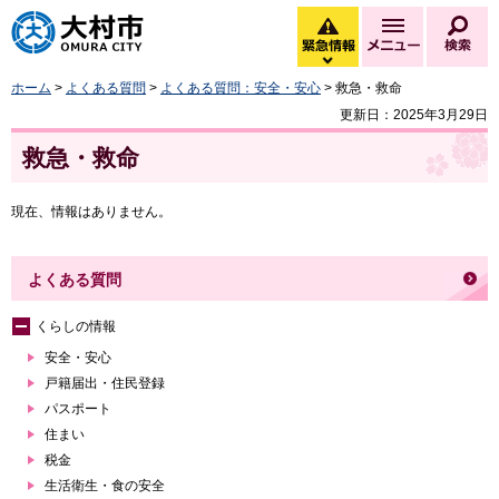
大村市
緊急情報
メニュー
検
緊急情報を開く
ホーム
>
よくある質問
>
よくある質問：安全・安心
> 救急・救命
更新日：2025年3月29日
救急・救命
現在、情報はありません。
よくある質問
くらしの情報
安全・安心
戸籍届出・住民登録
パスポート
住まい
税金
生活衛生・食の安全