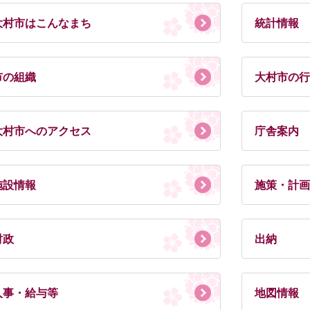
大村市はこんなまち
統計情報
市の組織
大村市の行
大村市へのアクセス
庁舎案内
施設情報
施策・計画
財政
出納
人事・給与等
地図情報