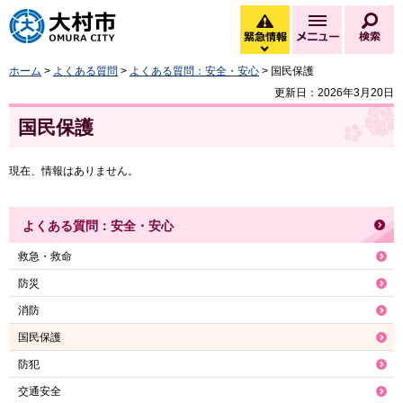
大村市
緊急情報
メニュー
検
緊急情報を開く
ホーム
>
よくある質問
>
よくある質問：安全・安心
> 国民保護
更新日：2026年3月20日
国民保護
現在、情報はありません。
よくある質問：安全・安心
救急・救命
防災
消防
国民保護
防犯
交通安全