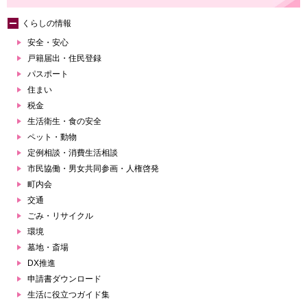
くらしの情報
安全・安心
戸籍届出・住民登録
パスポート
住まい
税金
生活衛生・食の安全
ペット・動物
定例相談・消費生活相談
市民協働・男女共同参画・人権啓発
町内会
交通
ごみ・リサイクル
環境
墓地・斎場
DX推進
申請書ダウンロード
生活に役立つガイド集