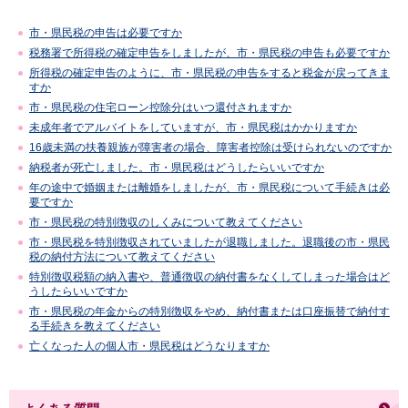
市・県民税の申告は必要ですか
税務署で所得税の確定申告をしましたが、市・県民税の申告も必要ですか
所得税の確定申告のように、市・県民税の申告をすると税金が戻ってきま
すか
市・県民税の住宅ローン控除分はいつ還付されますか
未成年者でアルバイトをしていますが、市・県民税はかかりますか
16歳未満の扶養親族が障害者の場合、障害者控除は受けられないのですか
納税者が死亡しました。市・県民税はどうしたらいいですか
年の途中で婚姻または離婚をしましたが、市・県民税について手続きは必
要ですか
市・県民税の特別徴収のしくみについて教えてください
市・県民税を特別徴収されていましたが退職しました。退職後の市・県民
税の納付方法について教えてください
特別徴収税額の納入書や、普通徴収の納付書をなくしてしまった場合はど
うしたらいいですか
市・県民税の年金からの特別徴収をやめ、納付書または口座振替で納付す
る手続きを教えてください
亡くなった人の個人市・県民税はどうなりますか