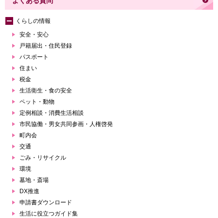
よくある質問
くらしの情報
安全・安心
戸籍届出・住民登録
パスポート
住まい
税金
生活衛生・食の安全
ペット・動物
定例相談・消費生活相談
市民協働・男女共同参画・人権啓発
町内会
交通
ごみ・リサイクル
環境
墓地・斎場
DX推進
申請書ダウンロード
生活に役立つガイド集