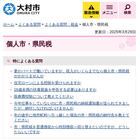
大村市
緊急情報
メニュー
検
緊急情報を開く
ホーム
>
よくある質問
>
よくある質問：税金
> 個人市・県民税
更新日：2025年3月29日
個人市・県民税
特によくある質問
妻がパートで働いていますが、収入がいくらまでなら個人市・県民税
がかかりませんか
住宅ローンによる控除を受けられますか
16歳未満の扶養親族を申告する必要はありますか
医療費控除について教えてください
今年仕事をしていないのに市・県民税の納税通知書が送られてきまし
たが、納付しなければいけませんか
年の途中に他市町村へ引っ越した場合の市・県民税の納付先を教えて
ください
市・県民税を普通徴収から特別徴収へ切り替えたいのですが、どうし
たらいいですか