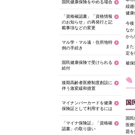
国民健康保険をやめる場合
繰越
健康
「資格確認書」「資格情報
のお知らせ」の再発行と記
今後
載事項などの変更
なか
から
マル学・マル遠・住所地特
また
例の手続き
定を
国民健康保険で受けられる
被保
給付
後期高齢者医療制度創設に
伴う激変緩和措置
国
マイナンバーカードを健康
保険証として利用するには
国民
「マイナ保険証」「資格確
医療
認書」の取り扱い
題を