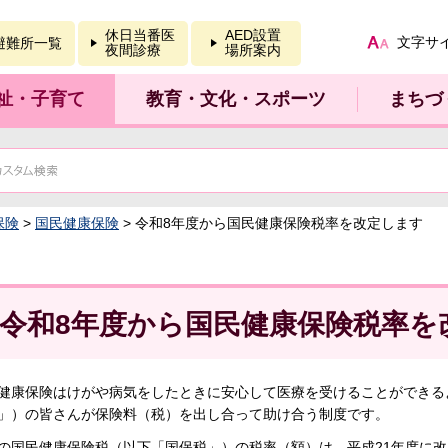
報を開く
休日当番医
AED設置
文字サ
避難所一覧
夜間診療
場所案内
祉・子育て
教育・文化・スポーツ
まちづ
保険
>
国民健康保険
> 令和8年度から国民健康保険税率を改定します
令和8年度から国民健康保険税率を
健康保険はけがや病気をしたときに安心して医療を受けることができる
」）の皆さんが保険料（税）を出し合って助け合う制度です。
の国民健康保険税（以下「国保税」）の税率（額）は、平成21年度に