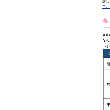
詳し
子ど
令和
なら
いま