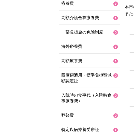
療養費
本市
また
高額介護合算療養費
一部負担金の免除制度
海外療養費
高額療養費
限度額適用・標準負担額減
額認定証
入院時の食事代（入院時食
事療養費）
葬祭費
特定疾病療養受療証