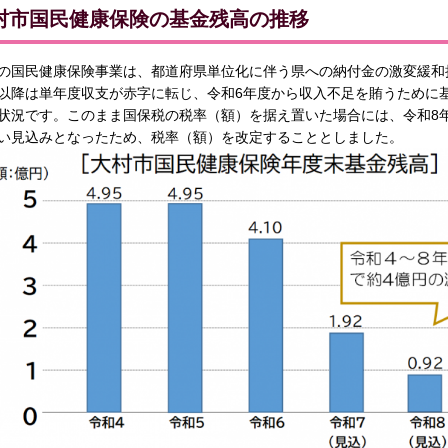
村市国民健康保険の基金残高の推移
の国民健康保険事業は、都道府県単位化に伴う県への納付金の激変緩和
以降は単年度収支が赤字に転じ、令和6年度から収入不足を賄うために
状況です。このまま国保税の税率（額）を据え置いた場合には、令和8
い見込みとなったため、税率（額）を改定することとしました。