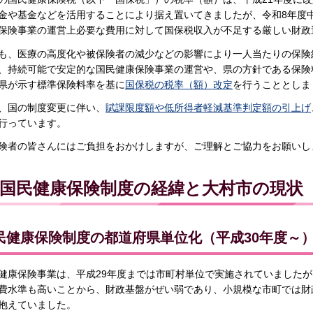
金や基金などを活用することにより据え置いてきましたが、令和8年度
保険事業の運営上必要な費用に対して国保税収入が不足する厳しい財政
も、医療の高度化や被保険者の減少などの影響により一人当たりの保険
、持続可能で安定的な国民健康保険事業の運営や、県の方針である保険
県が示す標準保険料率を基に
国保税の税率（額）改定
を行うこととしま
、国の制度変更に伴い、
賦課限度額や低所得者軽減基準判定額の引上げ
行っています。
険者の皆さんにはご負担をおかけしますが、ご理解とご協力をお願いし
国民健康保険制度の経緯と大村市の現状
民健康保険制度の都道府県単位化（平成30年度～
健康保険事業は、平成29年度までは市町村単位で実施されていました
費水準も高いことから、財政基盤がぜい弱であり、小規模な市町では財
抱えていました。