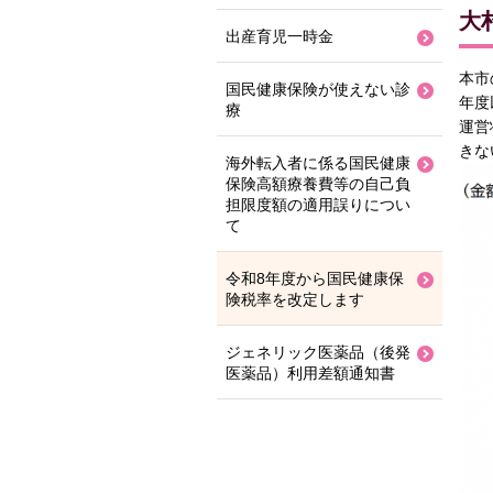
大
出産育児一時金
本市
国民健康保険が使えない診
年度
療
運営
きな
海外転入者に係る国民健康
保険高額療養費等の自己負
担限度額の適用誤りについ
て
令和8年度から国民健康保
険税率を改定します
ジェネリック医薬品（後発
医薬品）利用差額通知書