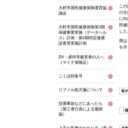
この
大村市国民健康保険運営協
の主
議会
に向
民健
大村市国民健康保険第3期
した
保健事業実施（データヘル
ス）計画・第4期特定健康
県は
診査等実施計画
を示
DV・虐待等被害者の人へ
（マイナ保険証）
こくほ特集号
リフィル処方箋について
交通事故などにあったら
（第三者行為による傷病
届）