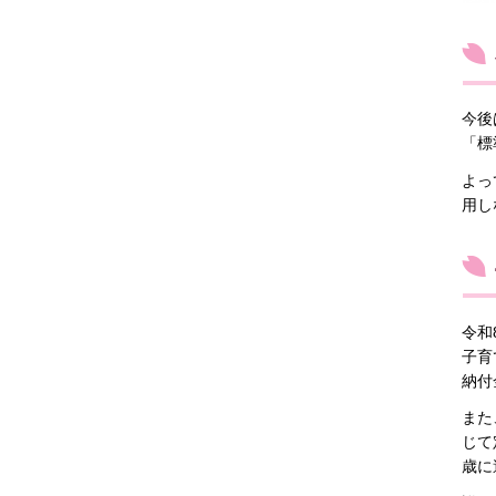
今後
「標
よっ
用し
令和
子育
納付
また
じて
歳に