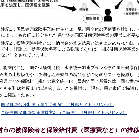
注記1：国民健康保険事業納付金とは、県が県全体の医療費を推計し、
によって各市町に按分された県全体の国民健康保険事業の運営に必要
注記2：標準保険料率とは、納付金の算定結果と法令に定められた統一
です。理論上、標準保険料率による賦課であれば、国民健康保険事業
ない）とされています。
、将来的には、国の保険料（税）水準統一加速プランや県の国民健康保
険者の小規模化や、予期せぬ医療費の増加などの財政リスクを軽減し、
府県ごとの保険料（税）の完全統一化（県内で同じ所得水準、同じ世帯
とも令和18年度までに達成することを目指し、現在、県と市町で協議
をご確認ください。
国民健康保険制度（厚生労働省）（外部サイトへリンク）
長崎県国民健康保険運営方針（長崎県）（外部サイトへリンク）
村市の被保険者と保険給付費（医療費など）の推