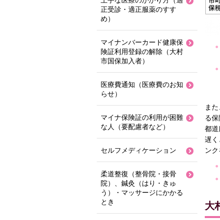
上手な医療のかかり方（適
正受診・適正服薬のすす
め）
マイナンバーカード健康保
険証利用登録の解除（大村
市国保加入者）
医療費通知（医療費のお知
らせ）
また
マイナ保険証の利用が困難
る保
な人（要配慮者など）
都道
遅く
ンク
セルフメディケーション
柔道整復（整骨院・接骨
院）、鍼灸（はり・きゅ
う）・マッサージにかかる
とき
大