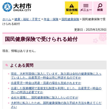
大村市
緊急情報
メニュー
検
緊急情報を開く
ホーム
>
健康・福祉・子育て
>
年金・保険
>
国民健康保険
> 国民健康保険で受
けられる給付
更新日：2025年3月29日
国民健康保険で受けられる給付
現在、情報はありません。
よくある質問
現在、大村市国保に加入しています。加入前は会社の健康保険に入っ
ていました。出産育児一時金は市に申請するのですか
出産育児一時金は死産・流産の場合も支給されますか
出産した医療機関で直接支払制度を利用しました。出産育児一時金の
市への申請は必要ですか
会社を退職し、国民健康保険に加入したいのですが
大村市に転入したため、国民健康保険の加入手続き方法を教えてくだ
さい