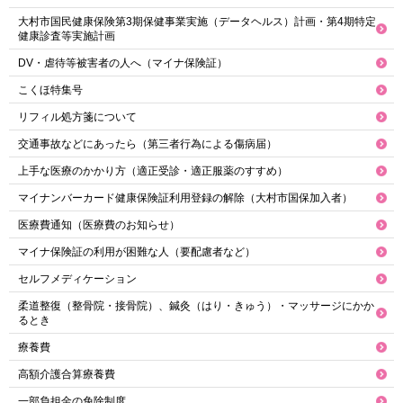
大村市国民健康保険第3期保健事業実施（データヘルス）計画・第4期特定
健康診査等実施計画
DV・虐待等被害者の人へ（マイナ保険証）
こくほ特集号
リフィル処方箋について
交通事故などにあったら（第三者行為による傷病届）
上手な医療のかかり方（適正受診・適正服薬のすすめ）
マイナンバーカード健康保険証利用登録の解除（大村市国保加入者）
医療費通知（医療費のお知らせ）
マイナ保険証の利用が困難な人（要配慮者など）
セルフメディケーション
柔道整復（整骨院・接骨院）、鍼灸（はり・きゅう）・マッサージにかか
るとき
療養費
高額介護合算療養費
一部負担金の免除制度