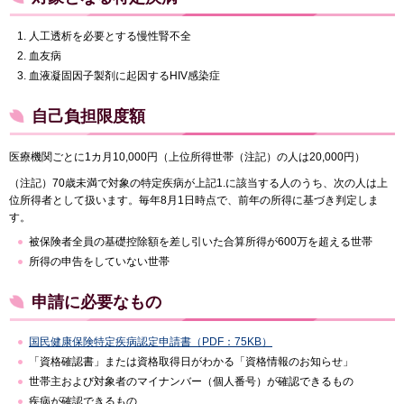
人工透析を必要とする慢性腎不全
血友病
血液凝固因子製剤に起因するHIV感染症
自己負担限度額
医療機関ごとに1カ月10,000円（上位所得世帯（注記）の人は20,000円）
（注記）70歳未満で対象の特定疾病が上記1.に該当する人のうち、次の人は上
位所得者として扱います。毎年8月1日時点で、前年の所得に基づき判定しま
す。
被保険者全員の基礎控除額を差し引いた合算所得が600万を超える世帯
所得の申告をしていない世帯
申請に必要なもの
国民健康保険特定疾病認定申請書（PDF：75KB）
「資格確認書」または資格取得日がわかる「資格情報のお知らせ」
世帯主および対象者のマイナンバー（個人番号）が確認できるもの
疾病が確認できるもの