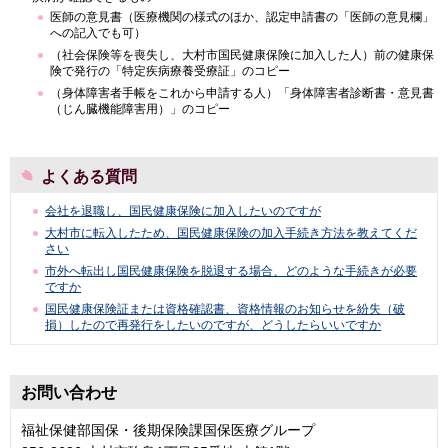
医師の意見書（医療機関の様式のほか、認定申請書の「医師の意見欄」
への記入でも可）
（社会保険等を喪失し、大村市国民健康保険に加入した人）前の健康保
険で発行の「特定疾病療養受療証」のコピー
（身体障害者手帳をこれから申請する人）「身体障害者診断書・意見書
（じん臓機能障害用）」のコピー
よくある質問
会社を退職し、国民健康保険に加入したいのですが
大村市に転入したため、国民健康保険の加入手続き方法を教えてくだ
さい
市外へ転出し国民健康保険を脱退する場合、どのような手続きが必要
ですか
国民健康保険証または資格確認書、資格情報のお知らせを紛失（破
損）したので再発行をしたいのですが、どうしたらいいですか
お問い合わせ
福祉保健部国保・後期保険課国保医療グループ