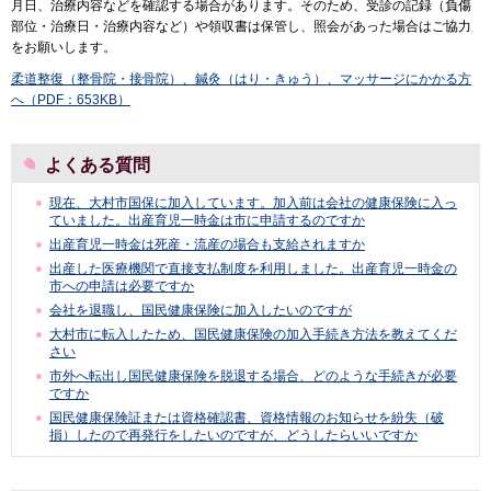
月日、治療内容などを確認する場合があります。そのため、受診の記録（負傷
部位・治療日・治療内容など）や領収書は保管し、照会があった場合はご協力
をお願いします。
柔道整復（整骨院・接骨院）、鍼灸（はり・きゅう）、マッサージにかかる方
へ（PDF：653KB）
よくある質問
現在、大村市国保に加入しています。加入前は会社の健康保険に入っ
ていました。出産育児一時金は市に申請するのですか
出産育児一時金は死産・流産の場合も支給されますか
出産した医療機関で直接支払制度を利用しました。出産育児一時金の
市への申請は必要ですか
会社を退職し、国民健康保険に加入したいのですが
大村市に転入したため、国民健康保険の加入手続き方法を教えてくだ
さい
市外へ転出し国民健康保険を脱退する場合、どのような手続きが必要
ですか
国民健康保険証または資格確認書、資格情報のお知らせを紛失（破
損）したので再発行をしたいのですが、どうしたらいいですか