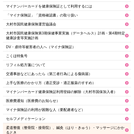
マイナンバーカードを健康保険証として利用するには
「マイナ保険証」「資格確認書」の取り扱い
大村市国民健康保険運営協議会
大村市国民健康保険第3期保健事業実施（データヘルス）計画・第4期特定
健康診査等実施計画
DV・虐待等被害者の人へ（マイナ保険証）
こくほ特集号
リフィル処方箋について
交通事故などにあったら（第三者行為による傷病届）
上手な医療のかかり方（適正受診・適正服薬のすすめ）
マイナンバーカード健康保険証利用登録の解除（大村市国保加入者）
医療費通知（医療費のお知らせ）
マイナ保険証の利用が困難な人（要配慮者など）
セルフメディケーション
柔道整復（整骨院・接骨院）、鍼灸（はり・きゅう）・マッサージにかか
るとき