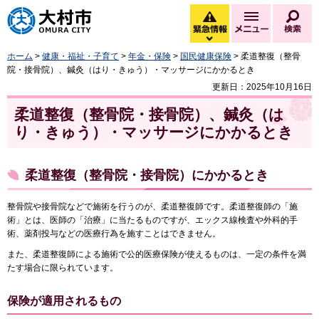
大村市
緊急情報
メニュー
検
緊急情報を開く
ホーム
>
健康・福祉・子育て
>
年金・保険
>
国民健康保険
> 柔道整復（整骨
院・接骨院）、鍼灸（はり・きゅう）・マッサージにかかるとき
更新日：2025年10月16日
柔道整復（整骨院・接骨院）、鍼灸（は
り・きゅう）・マッサージにかかるとき
柔道整復（整骨院・接骨院）にかかるとき
整骨院や接骨院などで施術を行うのが、柔道整復師です。柔道整復師の「施
術」とは、医師の「治療」に当たるものですが、エックス線検査や外科的手
術、薬剤投与などの医療行為を施すことはできません。
また、柔道整復師による施術で公的医療保険が使えるものは、一定の条件を満
たす場合に限られています。
保険が適用されるもの