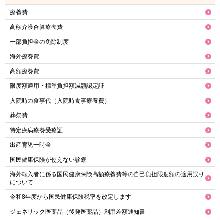
療養費
高額介護合算療養費
一部負担金の免除制度
海外療養費
高額療養費
限度額適用・標準負担額減額認定証
入院時の食事代（入院時食事療養費）
葬祭費
特定疾病療養受療証
出産育児一時金
国民健康保険が使えない診療
海外転入者に係る国民健康保険高額療養費等の自己負担限度額の適用誤り
について
令和8年度から国民健康保険税率を改定します
ジェネリック医薬品（後発医薬品）利用差額通知書