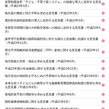
保育制度改革「子ども・子育て新システム」の拙速な導入に反対する意見
書（平成23年3月）
核兵器の廃絶と恒久平和を求める意見書（平成22年3月）
選択的夫婦別姓制度の導入に反対する意見書（平成22年3月）
米軍普天間飛行場の大村航空基地への移設に反対する意見書（平成22年3
月）
諫早湾干拓事業の福岡高裁判決に対する国の上告放棄に抗議する意見書
（平成22年12月）
環太平洋戦略的経済連携協定（TPP）参加に関する意見書（平成22年12
月）
地方財政の充実・強化を求める意見書（平成22年9月）
平成22年度の年金確保に関する意見書（平成21年12月）
地方自治の持続性を守るための予算執行を求める意見書（平成21年9月）
未来を担う子どもたちの教育を守る義務教育費国庫負担制度の堅持を求め
る意見書（平成21年9月）
基地対策予算の増額等を求める意見書（平成21年6月）
国民健康保険制度に関する意見書（平成21年6月）
JR不採用問題の早期解決を求める意見書（平成21年3月）