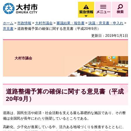
大村市
緊急情報
メニュー
検
緊急情報を開く
ホーム
>
市政情報
>
大村市議会
>
審議結果・報告書
>
決議・意見書・申入れ
>
意見書
> 道路整備予算の確保に関する意見書（平成20年9月）
更新日：2019年1月1日
大村市議会
道路整備予算の確保に関する意見書（平成
20年9月）
道路は、国民生活や経済・社会活動を支える最も基礎的な施設であり、その整
備は全国民が長年にわたり熱望しているところである。
高齢化、少子化が進展している中、活力ある地域づくりを推進するとともに、