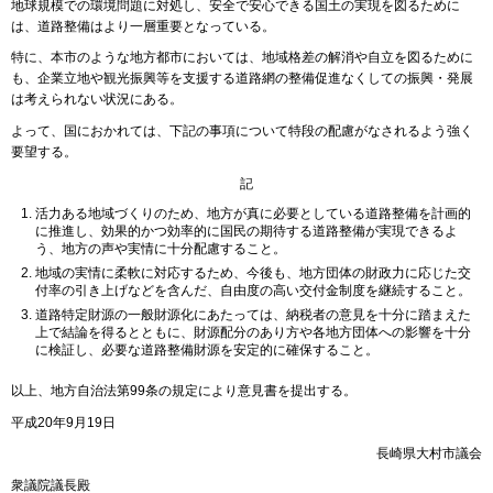
地球規模での環境問題に対処し、安全で安心できる国土の実現を図るために
は、道路整備はより一層重要となっている。
特に、本市のような地方都市においては、地域格差の解消や自立を図るために
も、企業立地や観光振興等を支援する道路網の整備促進なくしての振興・発展
は考えられない状況にある。
よって、国におかれては、下記の事項について特段の配慮がなされるよう強く
要望する。
記
活力ある地域づくりのため、地方が真に必要としている道路整備を計画的
に推進し、効果的かつ効率的に国民の期待する道路整備が実現できるよ
う、地方の声や実情に十分配慮すること。
地域の実情に柔軟に対応するため、今後も、地方団体の財政力に応じた交
付率の引き上げなどを含んだ、自由度の高い交付金制度を継続すること。
道路特定財源の一般財源化にあたっては、納税者の意見を十分に踏まえた
上で結論を得るとともに、財源配分のあり方や各地方団体への影響を十分
に検証し、必要な道路整備財源を安定的に確保すること。
以上、地方自治法第99条の規定により意見書を提出する。
平成20年9月19日
長崎県大村市議会
衆議院議長殿