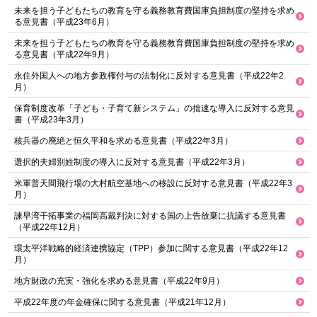
未来を担う子どもたちの教育を守る義務教育費国庫負担制度の堅持を求め
る意見書（平成23年6月）
未来を担う子どもたちの教育を守る義務教育費国庫負担制度の堅持を求め
る意見書（平成22年9月）
永住外国人への地方参政権付与の法制化に反対する意見書（平成22年2
月）
保育制度改革「子ども・子育て新システム」の拙速な導入に反対する意見
書（平成23年3月）
核兵器の廃絶と恒久平和を求める意見書（平成22年3月）
選択的夫婦別姓制度の導入に反対する意見書（平成22年3月）
米軍普天間飛行場の大村航空基地への移設に反対する意見書（平成22年3
月）
諫早湾干拓事業の福岡高裁判決に対する国の上告放棄に抗議する意見書
（平成22年12月）
環太平洋戦略的経済連携協定（TPP）参加に関する意見書（平成22年12
月）
地方財政の充実・強化を求める意見書（平成22年9月）
平成22年度の年金確保に関する意見書（平成21年12月）