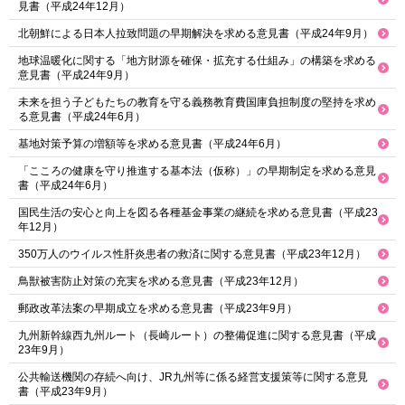
見書（平成24年12月）
北朝鮮による日本人拉致問題の早期解決を求める意見書（平成24年9月）
地球温暖化に関する「地方財源を確保・拡充する仕組み」の構築を求める
意見書（平成24年9月）
未来を担う子どもたちの教育を守る義務教育費国庫負担制度の堅持を求め
る意見書（平成24年6月）
基地対策予算の増額等を求める意見書（平成24年6月）
「こころの健康を守り推進する基本法（仮称）」の早期制定を求める意見
書（平成24年6月）
国民生活の安心と向上を図る各種基金事業の継続を求める意見書（平成23
年12月）
350万人のウイルス性肝炎患者の救済に関する意見書（平成23年12月）
鳥獣被害防止対策の充実を求める意見書（平成23年12月）
郵政改革法案の早期成立を求める意見書（平成23年9月）
九州新幹線西九州ルート（長崎ルート）の整備促進に関する意見書（平成
23年9月）
公共輸送機関の存続へ向け、JR九州等に係る経営支援策等に関する意見
書（平成23年9月）