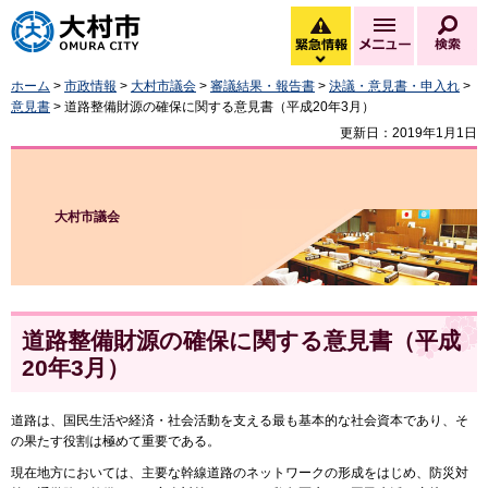
大村市
緊急情報
メニュー
検
緊急情報を開く
ホーム
>
市政情報
>
大村市議会
>
審議結果・報告書
>
決議・意見書・申入れ
>
意見書
> 道路整備財源の確保に関する意見書（平成20年3月）
更新日：2019年1月1日
大村市議会
道路整備財源の確保に関する意見書（平成
20年3月）
道路は、国民生活や経済・社会活動を支える最も基本的な社会資本であり、そ
の果たす役割は極めて重要である。
現在地方においては、主要な幹線道路のネットワークの形成をはじめ、防災対