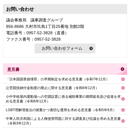
お問い合わせ
議会事務局 議事調査グループ
856-8686 大村市玖島1丁目25番地 別館2階
電話番号：0957-52-3828（直通）
ファクス番号：0957-52-3828
意見書
「日本国国章損壊罪」の早期制定を求める意見書（令和7年12月）
公営競技納付金制度の廃止に関する意見書（令和6年12月）
小中学校屋内運動場への空調設置に係る補助事業の期間延長及び促進を求
める意見書（令和6年12月）
LGBT理解増進法の慎重かつ適切な運用を求める意見書（令和5年9月）
中華人民共和国による人権侵害問題に対する調査及び抗議を求める意見書
（令和3年12月）