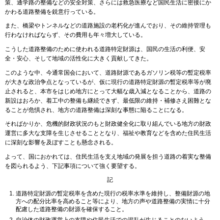
策、通学路の整備などの安全対策、さらには救急医療など国民生活に密接にか
かわる道路整備を鋭意行っている。
また、橋梁やトンネルなどの道路施設の老朽化が進んでおり、その維持管理も
行わなければならず、その費用も年々増大している。
こうした道路整備のために使われる道路特定財源は、国民の生活の利便、安
全・安心、そして地域の活性化に大きく貢献してきた。
このような中、今通常国会において、道路財源であるガソリン税等の暫定税率
が大きな政治争点となっているが、仮に現行の道路特定財源の暫定税率等が廃
止されると、本市をはじめ地方にとって大幅な歳入減となることから、道路の
新設はおろか、着工中の整備も継続できず、最低限の維持・補修さえ困難とな
ることが危惧され、地方の道路整備は深刻な事態に陥ることになる。
そればかりか、危機的財政状況のもと財政健全化に取り組んでいる地方の財政
運営に多大な支障を生じさせることとなり、福祉や教育などを含めた住民生活
に深刻な影響を及ぼすことも懸念される。
よって、国におかれては、住民生活を支え地域の発展を担う道路の着実な整備
を図られるよう、下記事項について強く要望する。
記
道路特定財源の暫定税率を含めた現行の税率水準を維持し、整備財源の地
方への配分比率を高めること等により、地方の声や道路整備の実情に十分
配慮した道路整備の財源を確保すること。
自治体の財政運営上の支障や住民生活での混乱が生じることのないよう、