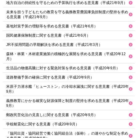
地方自治の持続性を守るための予算執行を求める意見書（平成21年9月）
未来を担う子どもたちの教育を守る義務教育費国庫負担制度の堅持を求め
る意見書（平成21年9月）
基地対策予算の増額等を求める意見書（平成21年6月）
国民健康保険制度に関する意見書（平成21年6月）
JR不採用問題の早期解決を求める意見書（平成21年3月）
森林・林業・木材産業施策の積極的な展開を求める意見書（平成20年12
月）
生活品の物価高騰に対する緊急対策を求める意見書（平成20年9月）
道路整備予算の確保に関する意見書（平成20年9月）
米原子力潜水艦「ヒューストン」の冷却水漏洩に関する意見書（平成20年
9月）
義務教育にかかる確実な財源保障と制度の堅持を求める意見書（平成20年
9月）
郵政民営化法の見直しに関する意見書（平成20年9月）
学校耐震化に関する意見書（平成20年9月）
「協同出資・協同経営で働く協同組合法（仮称）」の速やかな制定を求め