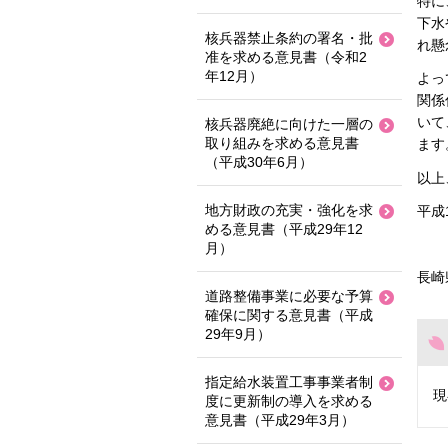
特に
下水
核兵器禁止条約の署名・批
れ懸
准を求める意見書（令和2
年12月）
よっ
関係
いて
核兵器廃絶に向けた一層の
取り組みを求める意見書
ます
（平成30年6月）
以上
地方財政の充実・強化を求
平成
める意見書（平成29年12
月）
長崎
道路整備事業に必要な予算
確保に関する意見書（平成
29年9月）
指定給水装置工事事業者制
現
度に更新制の導入を求める
意見書（平成29年3月）