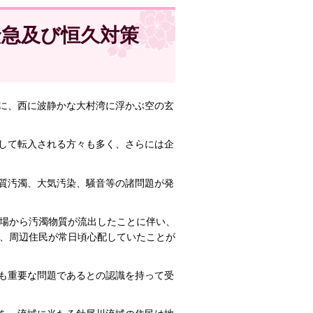
緊急及び恒久対策
に、西に波静かな大村湾に浮かぶ空の玄
して転入される方々も多く、さらには企
質汚濁、大気汚染、騒音等の諸問題が発
分場から汚濁物質が流出したことに伴い、
は、周辺住民が常日頃心配していたことが
も重要な問題であるとの認識を持って受