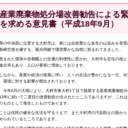
産業廃棄物処分場改善勧告による
を求める意見書（平成18年9月）
県の中央部に位置する大村市は、東には自然豊かな多良の山並みを背景
長崎空港を擁する、風光明媚で環境豊かな自然に恵まれてきました。
恵まれた環境や首都圏との交通の利便性に惹かれ、大村市を定住の地と
進出等もあり、人口が着実に増加しております。
しながら、産業や経済の発展に伴い、人々の生活が豊かになる一方、水
、環境に対する影響が懸念されております。
、今年6月の大雨により、大村市東大村1丁目で操業する産業廃棄物処
13年に続いて二度目の改善勧告が出されたところでありますが、これ
のものとして発生したものであります。
ことは住民の健全な生活を守るうえで、また大村湾の汚染防止の面から
められているところであります。