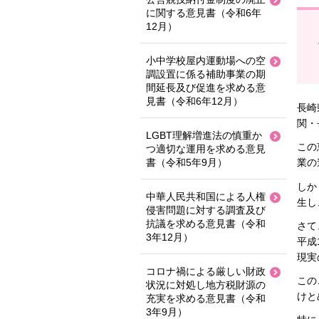
に関する意見書（令和6年
12月）
小中学校屋内運動場への空
調設置に係る補助事業の期
間延長及び促進を求める意
見書（令和6年12月）
長崎
関・
LGBT理解増進法の慎重か
この
つ適切な運用を求める意見
書（令和5年9月）
業の
しか
中華人民共和国による人権
生し
侵害問題に対する調査及び
抗議を求める意見書（令和
さて
3年12月）
平成
現実
コロナ禍による厳しい財政
この
状況に対処し地方税財源の
けと
充実を求める意見書（令和
3年9月）