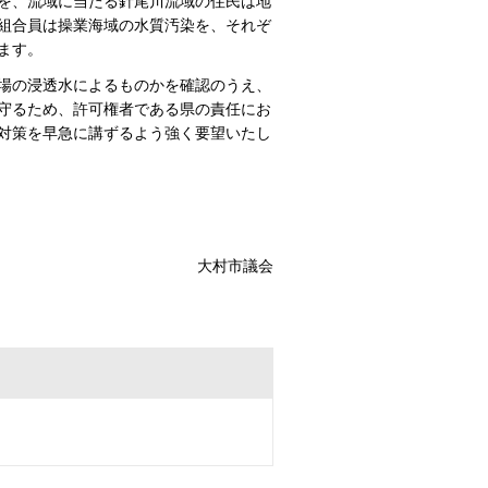
を、流域に当たる針尾川流域の住民は地
組合員は操業海域の水質汚染を、それぞ
ます。
場の浸透水によるものかを確認のうえ、
守るため、許可権者である県の責任にお
対策を早急に講ずるよう強く要望いたし
大村市議会