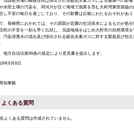
、当該処分場の隣接住民は排出される硫化水素ガスによる健康への影響
や水田土壌の汚染を、同河川が注ぐ海域で漁業を営む大村湾東部漁協の
念し不安の毎日を過ごしており、その影響は広範にわたるおそれがあり
て、長崎県におかれては、その原因が近隣の生活排水によるものか処分
住民の不安を一刻も早く払拭し、当該地域をはじめ大村市の自然環境を
、汚染浸透水の流出及び排出される硫化水素ガスに対する緊急及び恒久
。
、地方自治法第99条の規定により意見書を提出します。
18年9月8日
県知事殿
よくある質問
在よくある質問は作成されていません。