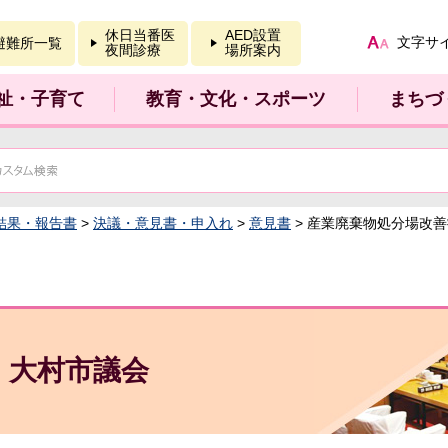
報を開く
休日当番医
AED設置
文字サ
避難所一覧
夜間診療
場所案内
祉・子育て
教育・文化・スポーツ
まちづ
結果・報告書
>
決議・意見書・申入れ
>
意見書
> 産業廃棄物処分場改
大村市議会