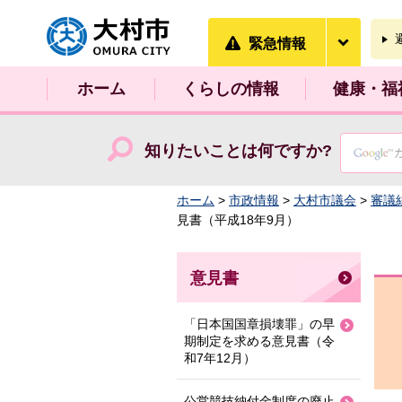
大村市
緊急情
緊急情報
ホーム
くらしの情報
健康・福
知りたいことは何ですか?
ホーム
>
市政情報
>
大村市議会
>
審議
見書（平成18年9月）
意見書
「日本国国章損壊罪」の早
期制定を求める意見書（令
和7年12月）
公営競技納付金制度の廃止