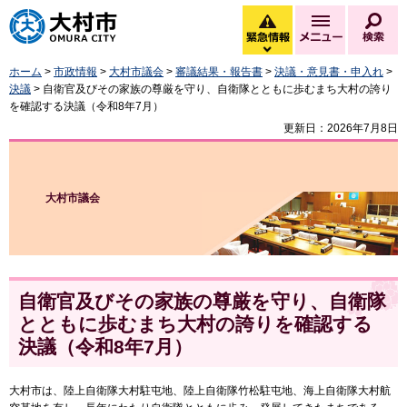
大村市
緊急情報
メニュー
検
緊急情報を開く
ホーム
>
市政情報
>
大村市議会
>
審議結果・報告書
>
決議・意見書・申入れ
>
決議
> 自衛官及びその家族の尊厳を守り、自衛隊とともに歩むまち大村の誇り
を確認する決議（令和8年7月）
更新日：2026年7月8日
大村市議会
自衛官及びその家族の尊厳を守り、自衛隊
とともに歩むまち大村の誇りを確認する
決議（令和8年7月）
大村市は、陸上自衛隊大村駐屯地、陸上自衛隊竹松駐屯地、海上自衛隊大村航