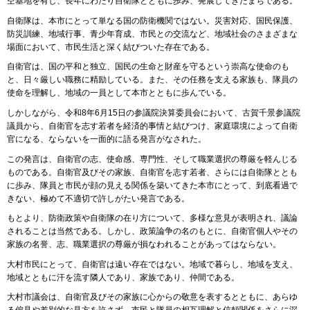
空基地を有し、長年にわたり自衛隊とともに歩み、発展してきたまちである。
自衛隊は、本市にとって単なる国の防衛機関ではない。災害対応、国民保護、
防災訓練、地域行事、青少年育成、市民との交流など、地域社会のさまざまな
場面において、市民生活と深く結びついた存在である。
自衛官は、国の平和と独立、国民の生命と財産を守るという崇高な使命のも
と、日々厳しい職務に精励している。また、その任務を支える家族も、隊員の
使命を理解し、地域の一員として本市とともに歩んでいる。
しかしながら、令和8年6月15日の参議院決算委員会において、古賀千景参議院
議員から、自衛官を志す若者を経済的事情と結びつけ、家庭環境によって自衛
官になる、ならないを一面的に語る発言がなされた。
この発言は、自衛官の志、使命感、専門性、そして職業選択の尊厳を軽んじる
ものである。自衛官及びその家族、自衛官を志す若者、さらには自衛隊ととも
に歩み、隊員と市民が顔の見える関係を築いてきた本市にとって、到底看過で
きない、極めて不適切で許しがたい発言である。
もとより、防衛政策や自衛隊の在り方について、多様な意見が表明され、議論
されることは当然である。しかし、政策論争の名のもとに、自衛官個人やその
家族の名誉、志、職業選択の尊厳が損なわれることがあってはならない。
大村市民にとって、自衛官は遠い存在ではない。地域で暮らし、地域を支え、
地域とともに汗を流す隣人であり、家族であり、仲間である。
大村市議会は、自衛官及びその家族に心からの敬意を表するとともに、あらゆ