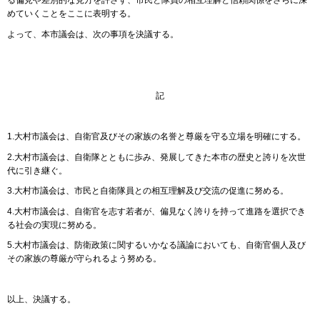
る偏見や差別的な見方を許さず、市民と隊員の相互理解と信頼関係をさらに深
めていくことをここに表明する。
よって、本市議会は、次の事項を決議する。
記
1.大村市議会は、自衛官及びその家族の名誉と尊厳を守る立場を明確にする。
2.大村市議会は、自衛隊とともに歩み、発展してきた本市の歴史と誇りを次世
代に引き継ぐ。
3.大村市議会は、市民と自衛隊員との相互理解及び交流の促進に努める。
4.大村市議会は、自衛官を志す若者が、偏見なく誇りを持って進路を選択でき
る社会の実現に努める。
5.大村市議会は、防衛政策に関するいかなる議論においても、自衛官個人及び
その家族の尊厳が守られるよう努める。
以上、決議する。