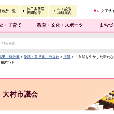
報を開く
休日当番医
AED設置
文字サ
避難所一覧
夜間診療
場所案内
祉・子育て
教育・文化・スポーツ
まちづ
結果・報告書
>
決議・意見書・申入れ
>
決議
> 「自然を生かした新た
和8年7月）
大村市議会