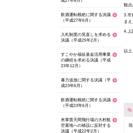
成27年6月）
観点
飲酒運転根絶に関する決議
3.
（平成27年6月）
まえ
4.
入札制度の見直しを求める
決議（平成25年2月）
以上
すこやか福祉基金活用事業
の継続を求める決議（平成
23年12月）
暴力追放に関する決議（平
成23年6月）
飲酒運転根絶に関する決議
（平成23年6月）
米軍普天間飛行場の大村航
空基地への移設に反対する
現
決議（平成22年2月）