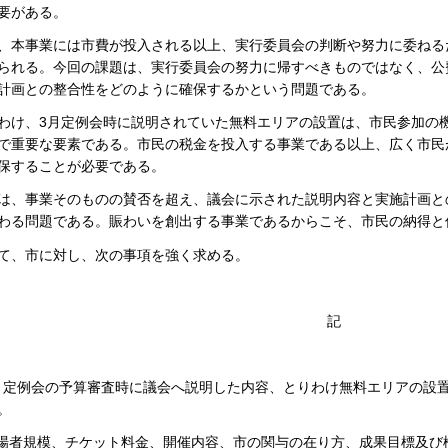
要がある。
、本事業には市費が投入される以上、実行委員会の判断や努力に委ねる
られる。今回の課題は、実行委員会の努力に帰すべきものではなく、公
計画との整合性をどのように確保するかという問題である。
わけ、3月定例会時に説明されていた無料エリアの設置は、市民参加の
で重要な要素である。市民の税金を投入する事業である以上、広く市民
保することが必要である。
は、事業そのものの賛否を超え、議会に示された説明内容と実施計画と
わる問題である。賑わいを創出する事業であるからこそ、市民の納得と
て、市に対し、次の事項を強く求める。
記
3月定例会の予算審査時に議会へ説明した内容、とりわけ無料エリアの設
。
来場者規模、チケット料金、開催内容、市の関与の在り方、成果目標及