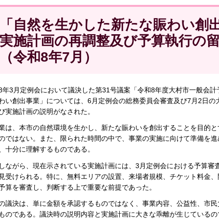
「自然を生かした新たな賑わい創
実施計画の再調整及び予算執行の
（令和8年7月）
8年3月定例会において議決した第31号議案「令和8年度大村市一般会
わい創出事業」については、6月定例会の総務委員会審査及び7月2日の
び実施計画の説明がなされた。
業は、本市の自然環境を生かし、新たな賑わいを創出することを目的と
のではない。また、限られた時間の中で、事業の実施に向けて準備を進
、十分に理解するものである。
しながら、現在示されている実施計画には、3月定例会における予算審
見受けられる。特に、無料エリアの設置、来場者規模、チケット料金、
予算を審査し、判断する上で重要な前提であった。
の議決は、単に金額を承認するものではなく、事業内容、公益性、市民
ものである。議決時の説明内容と実施計画に大きな乖離が生じているの