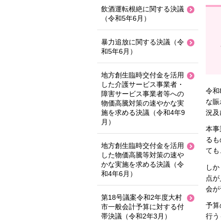
飲酒運転根絶に関する決議
（令和5年6月）
暴力追放に関する決議（令
和5年6月）
地方創生臨時交付金を活用
した介護サービス事業者・
令和
障害サービス事業者等への
な賑
物価高騰対策の速やかな実
施を求める決議（令和4年9
況及
月）
本事
るも
地方創生臨時交付金を活用
ても
した物価高騰等対策の速や
かな実施を求める決議（令
しか
和4年6月）
点が
会が
第18号議案令和2年度大村
予算
市一般会計予算に対する付
行う
帯決議（令和2年3月）