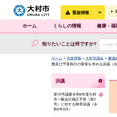
大村市
緊急情
緊急情報
ホーム
くらしの情報
健康・福
知りたいことは何ですか?
ホーム
>
市政情報
>
大村市議会
>
審議
整及び予算執行の留保を求める決議（令
決議
第70号議案令和6年度大村
市一般会計補正予算（第2
号）に対する附帯決議（令
和6年9月）