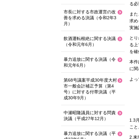
る必
市長に対する市政運営の改
また
善を求める決議（令和2年3
求め
月）
実施
とり
飲酒運転根絶に関する決議
（令和元年6月）
る上
を確
暴力追放に関する決議（令
本件
和元年6月）
に関
よっ
第68号議案平成30年度大村
市一般会計補正予算（第4
号）に対する付帯決議（平
成30年9月）
中瀬昭隆議員に対する問責
決議（平成27年12月）
1.
こと
暴力追放に関する決議（平
2.