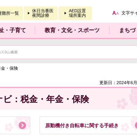
報を開く
休日当番医
AED設置
文字サ
避難所一覧
夜間診療
場所案内
祉・子育て
教育・文化・スポーツ
まちづ
年金・保険
更新日：2024年6月
ナビ：税金・年金・保険
原動機付き自転車に関する手続き