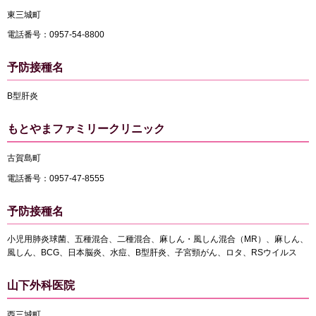
東三城町
電話番号：0957-54-8800
予防接種名
B型肝炎
もとやまファミリークリニック
古賀島町
電話番号：0957-47-8555
予防接種名
小児用肺炎球菌、五種混合、二種混合、麻しん・風しん混合（MR）、麻しん、
風しん、BCG、日本脳炎、水痘、B型肝炎、子宮頸がん、ロタ、RSウイルス
山下外科医院
西三城町