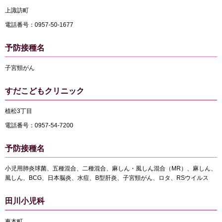
上諏訪町
電話番号：0957-50-1677
予防接種名
子宮頸がん
すだこどもクリニック
植松3丁目
電話番号：0957-54-7200
予防接種名
小児用肺炎球菌、五種混合、二種混合、麻しん・風しん混合（MR）、麻しん、
風しん、BCG、日本脳炎、水痘、B型肝炎、子宮頸がん、ロタ、RSウイルス
田川小児科
東本町