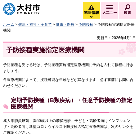
大村市
緊急情報
メニュー
検
緊急情報を開く
ホーム
>
健康・福祉・子育て
>
健康・医療
>
予防接種
> 予防接種実施指定医療
機関
更新日：2026年4月1日
予防接種実施指定医療機関
予防接種を受ける時は、予防接種実施指定医療機関に予約を入れて接種に行き
ましょう。
各医療機関によって、接種可能な年齢などが異なります。必ず事前にお問い合
わせください。
定期予防接種（B類疾病）・任意予防接種の指定
医療機関
成人用肺炎球菌、満50歳以上の帯状疱疹、子ども・高齢者向けインフルエン
ザ・高齢者向け新型コロナウイルス予防接種の指定医療機関は、次のリンクを
ご確認ください。