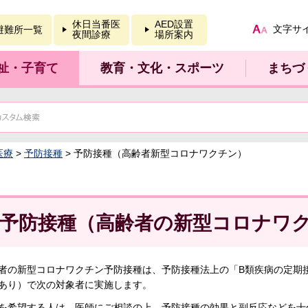
報を開く
休日当番医
AED設置
文字サ
避難所一覧
夜間診療
場所案内
祉・子育て
教育・文化・スポーツ
まちづ
医療
>
予防接種
> 予防接種（高齢者新型コロナワクチン）
予防接種（高齢者の新型コロナワ
者の新型コロナワクチン予防接種は、予防接種法上の「B類疾病の定期
あり）で次の対象者に実施します。
を希望する人は、医師にご相談の上、予防接種の効果と副反応などを十