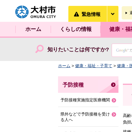
大村市
緊急情
緊急情報
ホーム
くらしの情報
健康・福
知りたいことは何ですか?
ホーム
>
健康・福祉・子育て
>
健康・
予防接種
予防接種実施指定医療機関
県外などで予防接種を受け
高齢
る人へ
負担
接種