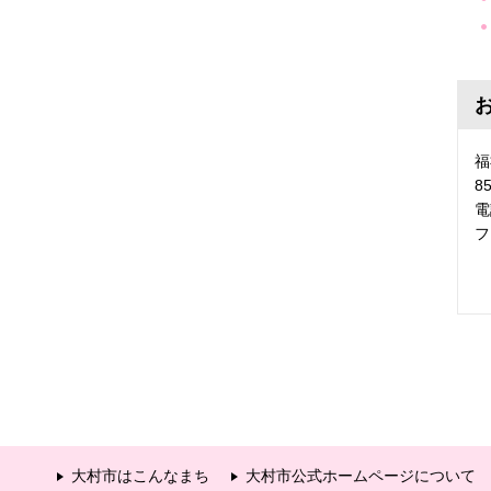
福
8
電
フ
大村市はこんなまち
大村市公式ホームページについて