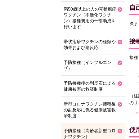
自
満50歳以上の人の帯状疱疹
ワクチン（不活化ワクチ
ン）接種費用の一部助成を
決ま
行います
接
帯状疱疹ワクチンの種類や
効果および副反応
接種
予防接種（インフルエン
ザ）
予防接種後の副反応による
健康被害の救済制度
（注
のリ
新型コロナワクチン接種後
の副反応に係る健康被害救
済制度
使
予防接種（高齢者新型コロ
ナワクチン）