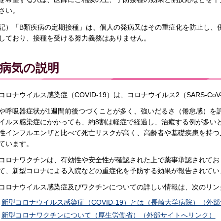
さい。
記）「B類疾病の定期接種」は、個人の発病又はその重症化を防止し、
しており、接種を受ける努力義務はありません。
病気の説明
コロナウイルス感染症（COVID-19）は、コロナウイルス2（SARS-Co
や呼吸器症状が1週間前後つづくことが多く、強いだるさ（倦怠感）を
イルス感染症にかかっても、約8割は軽症で経過し、治癒する例が多い
性インフルエンザと比べて死亡リスクが高く、高齢者や基礎疾患を持つ
ています。
コロナワクチンは、有効性や安全性が確認された上で薬事承認されてお
て、新型コロナによる入院などの重症化を予防する効果が報告されてい
コロナウイルス感染症及びワクチンについての詳しい情報は、次のリン
新型コロナウイルス感染症（COVID-19）とは（長崎大学病院）（外
新型コロナワクチンについて（厚生労働省）（外部サイトへリンク）