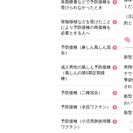
長期療養などで予防接種を
くだ
受けられなかったとき
（注
骨髄移植などを受けたこと
的と
により予防接種の再接種を
必要とする人へ
予防接種（麻しん風しん混
合）
新型
発熱
成人男性の風しん予防接種
（風しんの第5期定期接
ナウ
種）
季節
され
予防接種（二種混合）
新型
おい
予防接種（水痘ワクチン）
新型
予防接種（小児用肺炎球菌
ワクチン）