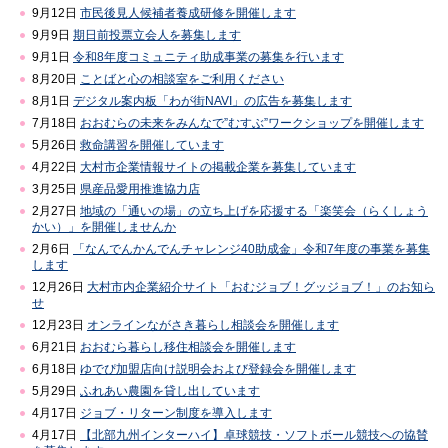
9月12日
市民後見人候補者養成研修を開催します
9月9日
期日前投票立会人を募集します
9月1日
令和8年度コミュニティ助成事業の募集を行います
8月20日
ことばと心の相談室をご利用ください
8月1日
デジタル案内板「わが街NAVI」の広告を募集します
7月18日
おおむらの未来をみんなで”むすぶ”ワークショップを開催します
5月26日
救命講習を開催しています
4月22日
大村市企業情報サイトの掲載企業を募集しています
3月25日
県産品愛用推進協力店
2月27日
地域の「通いの場」の立ち上げを応援する「楽笑会（らくしょう
かい）」を開催しませんか
2月6日
「なんでんかんでんチャレンジ40助成金」令和7年度の事業を募集
します
12月26日
大村市内企業紹介サイト「おむジョブ！グッジョブ！」のお知ら
せ
12月23日
オンラインながさき暮らし相談会を開催します
6月21日
おおむら暮らし移住相談会を開催します
6月18日
ゆでぴ加盟店向け説明会および登録会を開催します
5月29日
ふれあい農園を貸し出しています
4月17日
ジョブ・リターン制度を導入します
4月17日
【北部九州インターハイ】卓球競技・ソフトボール競技への協賛