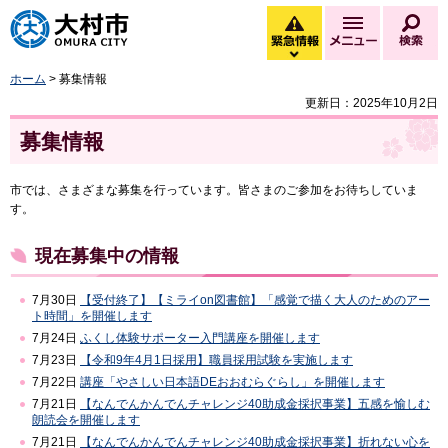
大村市
緊急情報
メニュー
検
緊急情報を開く
ホーム
> 募集情報
更新日：2025年10月2日
募集情報
市では、さまざまな募集を行っています。皆さまのご参加をお待ちしていま
す。
現在募集中の情報
7月30日
【受付終了】【ミライon図書館】「感覚で描く大人のためのアー
ト時間」を開催します
7月24日
ふくし体験サポーター入門講座を開催します
7月23日
【令和9年4月1日採用】職員採用試験を実施します
7月22日
講座「やさしい日本語DEおおむらぐらし」を開催します
7月21日
【なんでんかんでんチャレンジ40助成金採択事業】五感を愉しむ
朗読会を開催します
7月21日
【なんでんかんでんチャレンジ40助成金採択事業】折れない心を