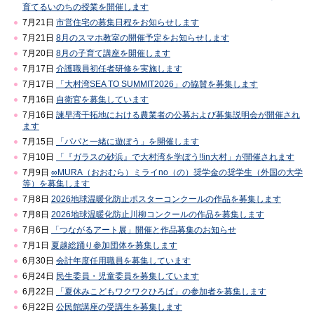
育てるいのちの授業を開催します
7月21日
市営住宅の募集日程をお知らせします
7月21日
8月のスマホ教室の開催予定をお知らせします
7月20日
8月の子育て講座を開催します
7月17日
介護職員初任者研修を実施します
7月17日
「大村湾SEA TO SUMMIT2026」の協賛を募集します
7月16日
自衛官を募集しています
7月16日
諫早湾干拓地における農業者の公募および募集説明会が開催され
ます
7月15日
「パパと一緒に遊ぼう」を開催します
7月10日
「『ガラスの砂浜』で大村湾を学ぼう!!in大村」が開催されます
7月9日
∞MURA（おおむら）ミライno（の）奨学金の奨学生（外国の大学
等）を募集します
7月8日
2026地球温暖化防止ポスターコンクールの作品を募集します
7月8日
2026地球温暖化防止川柳コンクールの作品を募集します
7月6日
「つながるアート展」開催と作品募集のお知らせ
7月1日
夏越総踊り参加団体を募集します
6月30日
会計年度任用職員を募集しています
6月24日
民生委員・児童委員を募集しています
6月22日
「夏休みこどもワクワクひろば」の参加者を募集します
6月22日
公民館講座の受講生を募集します