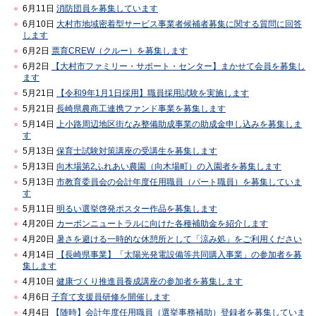
6月11日
消防団員を募集しています
6月10日
大村市地域密着型サービス事業者候補者募集に関する質問に回答
します
6月2日
票育CREW（クルー）を募集します
6月2日
【大村市ファミリー・サポート・センター】まかせて会員を募集し
ます
5月21日
【令和9年1月1日採用】職員採用試験を実施します
5月21日
長崎県農商工連携ファンド事業を募集します
5月14日
上小路周辺地区街なみ整備助成事業の助成金申し込みを募集しま
す
5月13日
保育士試験対策講座の受講生を募集します
5月13日
向木場第2ふれあい農園（向木場町）の入園者を募集します
5月13日
市教育委員会の会計年度任用職員（パート職員）を募集していま
す
5月11日
明るい選挙啓発ポスター作品を募集します
4月20日
カーボンニュートラルに向けた各種補助金を紹介します
4月20日
暑さを避ける一時的な休憩所として「涼み処」をご利用ください
4月14日
【長崎県事業】「太陽光発電設備等共同購入事業」の参加者を募
集します
4月10日
健康づくり推進員養成講座の参加者を募集します
4月6日
子育て支援員研修を開催します
4月4日
【随時】会計年度任用職員（選挙事務補助）登録者を募集していま