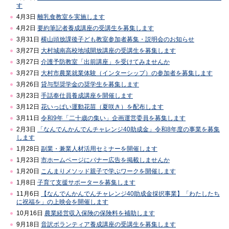
す
4月3日
離乳食教室を実施します
4月2日
要約筆記者養成講座の受講生を募集します
3月31日
横山頭放課後子ども教室参加者募集・説明会のお知らせ
3月27日
大村城南高校地域開放講座の受講生を募集します
3月27日
介護予防教室「出前講座」を受けてみませんか
3月27日
大村市農業就業体験（インターシップ）の参加者を募集します
3月26日
貸与型奨学金の奨学生を募集します
3月23日
手話奉仕員養成講座を開催します
3月12日
花いっぱい運動花苗（夏咲き）を配布します
3月11日
令和9年「二十歳の集い」企画運営委員を募集します
2月3日
「なんでんかんでんチャレンジ40助成金」令和8年度の事業を募集
します
1月28日
副業・兼業人材活用セミナーを開催します
1月23日
市ホームページにバナー広告を掲載しませんか
1月20日
こんまりメソッド親子で学ぶワークを開催します
1月8日
子育て支援サポーターを募集します
11月6日
【なんでんかんでんチャレンジ40助成金採択事業】「わたしたち
に祝福を」の上映会を開催します
10月16日
農業経営収入保険の保険料を補助します
9月18日
音訳ボランティア養成講座の受講生を募集します