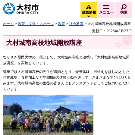
大村市
緊急情報
メニュー
検
緊急情報を開く
ホーム
>
教育・文化・スポーツ
>
教育
>
社会教育
> 大村城南高校地域開放講座
更新日：2026年3月27日
大村城南高校地域開放講座
ながさき県民大学の一環として、大村城南高校と連携し「大村城南高校地域開
放講座」を実施しています。
講座では大村城南高校の先生が講師となり、介護体験、田植えをはじめとした
作物栽培、食物加工など年間8回の体験活動を通して、さまざまな学びに取り組
みます。大村城南高校の生徒の皆さんにもアシスタントとしてご協力いただい
ています。