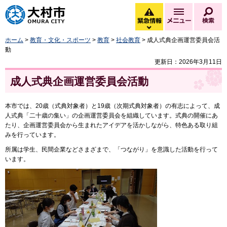
大村市
緊急情報
メニュー
検
緊急情報を開く
ホーム
>
教育・文化・スポーツ
>
教育
>
社会教育
> 成人式典企画運営委員会活
動
更新日：2026年3月11日
成人式典企画運営委員会活動
本市では、20歳（式典対象者）と19歳（次期式典対象者）の有志によって、成
人式典「二十歳の集い」の企画運営委員会を組織しています。式典の開催にあ
たり、企画運営委員会から生まれたアイデアを活かしながら、特色ある取り組
みを行っています。
所属は学生、民間企業などさまざまで、「つながり」を意識した活動を行って
います。