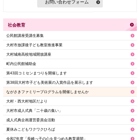
社会教育
公民館講座受講生募集
大村市放課後子ども教室推進事業
大村城南高校地域開放講座
町内公民館補助金
第43回コミセンまつりを開催します
第38回大村市子ども美術展の入賞作品を展示します
ながさきファミリープログラムを開催しませんか
大村・西大村地区だより
大村市成人式典「二十歳の集い」
成人式典企画運営委員会活動
夏休みこどもワクワクひろば
令和7年度「長崎っ子の心を見つめる教育週間」