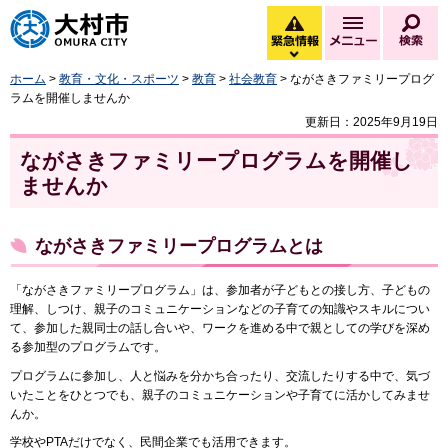
大村市
緊急情報
メニュー
検
緊急情報を開く
ホーム
>
教育・文化・スポーツ
>
教育
>
社会教育
> ながさきファミリープログ
ラムを開催しませんか
更新日：2025年9月19日
ながさきファミリープログラムを開催し
ませんか
ながさきファミリープログラムとは
「ながさきファミリープログラム」は、参加者が子どもとの接し方、子どもの
理解、しつけ、親子のコミュニケーションなどの子育ての知識やスキルについ
て、参加した親同士の話し合いや、ワークを進める中で親としての学びを深め
る参加型のプログラムです。
プログラムに参加し、人と悩みを分かち合ったり、交流したりする中で、気づ
いたことをひとつでも、親子のコミュニケーションや子育てに活かしてみませ
んか。
学校やPTAだけでなく、民間企業でも活用できます。