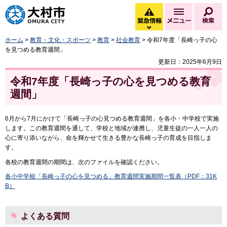
大村市
緊急情報
メニュー
検
緊急情報を開く
ホーム
>
教育・文化・スポーツ
>
教育
>
社会教育
> 令和7年度「長崎っ子の心
を見つめる教育週間」
更新日：2025年6月9日
令和7年度「長崎っ子の心を見つめる教育
週間」
6月から7月にかけて「長崎っ子の心見つめる教育週間」を各小・中学校で実施
します。この教育週間を通して、学校と地域が連携し、児童生徒の一人一人の
心に寄り添いながら、命を輝かせて生きる豊かな長崎っ子の育成を目指しま
す。
各校の教育週間の期間は、次のファイルを確認ください。
各小中学校「長崎っ子の心を見つめる」教育週間実施期間一覧表（PDF：31K
B）
よくある質問