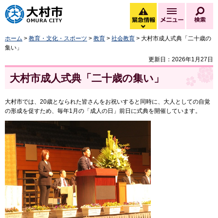
大村市
緊急情報
メニュー
検
緊急情報を開く
ホーム
>
教育・文化・スポーツ
>
教育
>
社会教育
> 大村市成人式典「二十歳の
集い」
更新日：2026年1月27日
大村市成人式典「二十歳の集い」
大村市では、20歳となられた皆さんをお祝いすると同時に、大人としての自覚
の形成を促すため、毎年1月の「成人の日」前日に式典を開催しています。