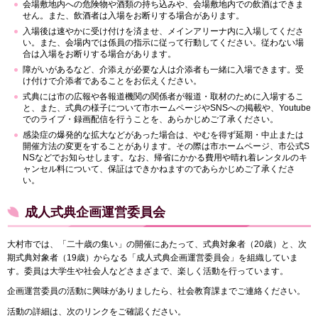
会場敷地内への危険物や酒類の持ち込みや、会場敷地内での飲酒はできま
せん。また、飲酒者は入場をお断りする場合があります。
入場後は速やかに受け付けを済ませ、メインアリーナ内に入場してくださ
い。また、会場内では係員の指示に従って行動してください。従わない場
合は入場をお断りする場合があります。
障がいがあるなど、介添えが必要な人は介添者も一緒に入場できます。受
け付けで介添者であることをお伝えください。
式典には市の広報や各報道機関の関係者が報道・取材のために入場するこ
と、また、式典の様子について市ホームページやSNSへの掲載や、Youtube
でのライブ・録画配信を行うことを、あらかじめご了承ください。
感染症の爆発的な拡大などがあった場合は、やむを得ず延期・中止または
開催方法の変更をすることがあります。その際は市ホームページ、市公式S
NSなどでお知らせします。なお、帰省にかかる費用や晴れ着レンタルのキ
ャンセル料について、保証はできかねますのであらかじめご了承くださ
い。
成人式典企画運営委員会
大村市では、「二十歳の集い」の開催にあたって、式典対象者（20歳）と、次
期式典対象者（19歳）からなる「成人式典企画運営委員会」を組織していま
す。委員は大学生や社会人などさまざまで、楽しく活動を行っています。
企画運営委員の活動に興味がありましたら、社会教育課までご連絡ください。
活動の詳細は、次のリンクをご確認ください。