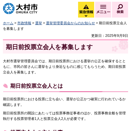
大村市
緊急情報
メニュー
検
緊急情報を開く
ホーム
>
市政情報
>
選挙
>
選挙管理委員会からのお知らせ
> 期日前投票立会人
を募集します
更新日：2025年9月9日
期日前投票立会人を募集します
大村市選挙管理委員会では、期日前投票所における選挙の公正を確保するとと
もに、市民の皆さんに選挙をより身近なものに感じてもらうため、期日前投票
立会人を募集します。
期日前投票立会人とは
期日前投票所における投票に立ち会い、選挙が公正かつ確実に行われているか
確認します。
期日前投票所の開設にあたっては投票事務従事者のほか、投票事務全般を管理
執行する投票管理者1人と投票立会人2人が必要です。