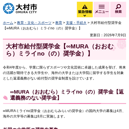
大村市
緊急情報
メニュー
検
緊急情報を開く
ホーム
>
教育・文化・スポーツ
>
教育
>
支援・手続き
> 大村市給付型奨学金
【∞MURA（おおむら）ミライno（の）奨学金）】
更新日：2026年7月9日
大村市給付型奨学金【∞MURA（おおむ
ら）ミライno（の）奨学金）】
令和4年度から、学業に限らずスポーツや文化芸術に卓越した成果を挙げ、将来
の活躍が期待できる大学生や、海外の大学または大学院に留学する学生を対象
とした返還義務がない給付型の奨学金制度を設けています。
∞MURA（おおむら）ミライno（の）奨学金【返
還義務のない奨学金】
∞MURAミライno奨学金（おおむらみらいの奨学金）の国内大学の募集は4月、
海外の大学等の募集は8月に実施します。