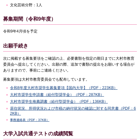
文化芸術分野：1人
募集期間（令和9年度）
令和9年4月頃を予定
出願手続き
次に掲載する募集要項をご確認の上、必要書類を指定の期日までに大村市教育
委員会へ提出してください。出願の際、追加で書類の提出をお願いする場合が
ありますので、事前にご連絡ください。
募集要項は大村市教育委員会でも配布しています。
令和8年度大村市奨学生募集要項【国内大学】（PDF：223KB）
大村市奨学生申請書（給付型奨学金）（PDF：287KB）
大村市奨学生推薦調書（給付型奨学金）（PDF：136KB）
居住状況、所得状況および市税の納付状況の確認に対する同意書（PDF：6
2KB）
事務連絡表（PDF：37KB）
大学入試共通テストの成績閲覧