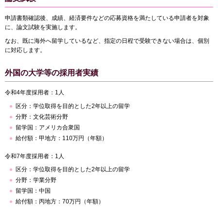
申請書類確認後、成績、経済要件などの応募資格を満たしている申請者を対象
に、論文試験を実施します。
なお、既に海外へ留学しているなど、指定の日程で受験できない場合は、個別
に対応します。
外国の大学等の採用者実績
令和4年度採用者：1人
区分：学位取得を目的とした2年以上の留学
分野：文化芸術分野
留学国：アメリカ合衆国
給付額：甲地方：110万円（年額）
令和7年度採用者：1人
区分：学位取得を目的とした2年以上の留学
分野：学業分野
留学国：中国
給付額：丙地方：70万円（年額）