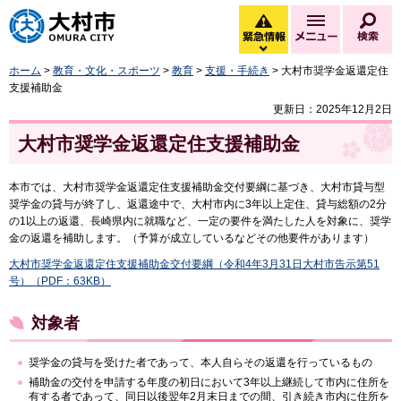
大村市
緊急情報
メニュー
検
緊急情報を開く
ホーム
>
教育・文化・スポーツ
>
教育
>
支援・手続き
> 大村市奨学金返還定住
支援補助金
更新日：2025年12月2日
大村市奨学金返還定住支援補助金
本市では、大村市奨学金返還定住支援補助金交付要綱に基づき、大村市貸与型
奨学金の貸与が終了し、返還途中で、大村市内に3年以上定住、貸与総額の2分
の1以上の返還、長崎県内に就職など、一定の要件を満たした人を対象に、奨学
金の返還を補助します。（予算が成立しているなどその他要件があります）
大村市奨学金返還定住支援補助金交付要綱（令和4年3月31日大村市告示第51
号）（PDF：63KB）
対象者
奨学金の貸与を受けた者であって、本人自らその返還を行っているもの
補助金の交付を申請する年度の初日において3年以上継続して市内に住所を
有する者であって、同日以後翌年2月末日までの間、引き続き市内に住所を