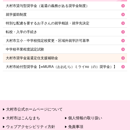
大村市貸与型奨学金（返還の義務がある奨学金制度）
就学援助制度
特別な配慮を要するお子さんの就学相談・就学先決定
転校・入学の手続き
大村市立小・中学校指定校変更・区域外就学許可基準
中学校卒業程度認定試験
大村市奨学金返還定住支援補助金
大村市給付型奨学金【∞MURA（おおむら）ミライno（の）奨学金）】
大村市公式ホームページについて
大村市はこんなまち
個人情報の取り扱い
ウェブアクセシビリティ方針
免責事項