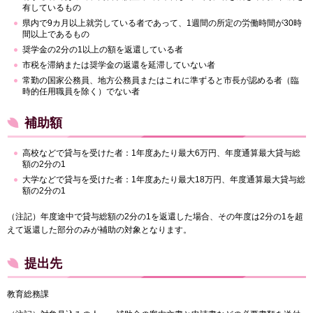
有しているもの
県内で9カ月以上就労している者であって、1週間の所定の労働時間が30時
間以上であるもの
奨学金の2分の1以上の額を返還している者
市税を滞納または奨学金の返還を延滞していない者
常勤の国家公務員、地方公務員またはこれに準ずると市長が認める者（臨
時的任用職員を除く）でない者
補助額
高校などで貸与を受けた者：1年度あたり最大6万円、年度通算最大貸与総
額の2分の1
大学などで貸与を受けた者：1年度あたり最大18万円、年度通算最大貸与総
額の2分の1
（注記）年度途中で貸与総額の2分の1を返還した場合、その年度は2分の1を超
えて返還した部分のみが補助の対象となります。
提出先
教育総務課