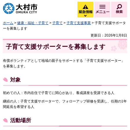
大村市
緊急情報
メニュー
検
緊急情報を開く
ホーム
>
健康・福祉・子育て
>
子育て
>
子育て支援事業
> 子育て支援サポータ
ーを募集します
更新日：2026年1月8日
子育て支援サポーターを募集します
有償ボランティアとして地域の親子をサポートする「子育て支援サポーター」
を募集します。
対象
初めての人：市内在住で子育てに関心があり、養成講座を受講できる人
継続の人：子育て支援サポーターで、フォローアップ研修を受講し、任期の1年
間延長を希望する人
活動場所