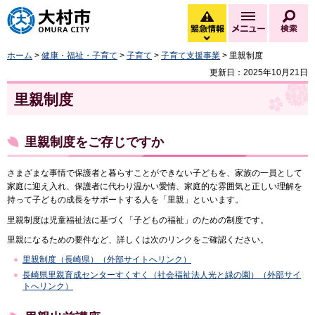
大村市
緊急情報
メニュー
検
緊急情報を開く
ホーム
>
健康・福祉・子育て
>
子育て
>
子育て支援事業
> 里親制度
更新日：2025年10月21日
里親制度
里親制度をご存じですか
さまざまな事情で保護者と暮らすことができない子どもを、家族の一員として
家庭に迎え入れ、保護者に代わり温かい愛情、家庭的な雰囲気と正しい理解を
持って子どもの成長をサポートする人を「里親」といいます。
里親制度は児童福祉法に基づく「子どもの福祉」のための制度です。
里親になるための要件など、詳しくは次のリンクをご確認ください。
里親制度（長崎県）（外部サイトへリンク）
長崎県里親育成センターすくすく（社会福祉法人光と緑の園）（外部サイ
トへリンク）