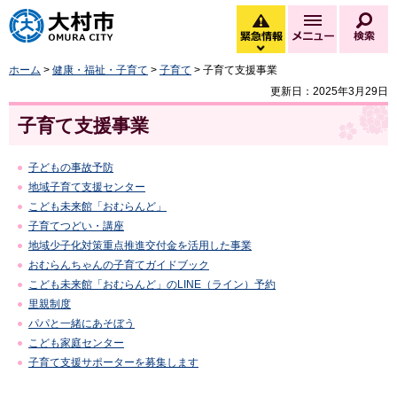
大村市
緊急情報
メニュー
検
緊急情報を開く
ホーム
>
健康・福祉・子育て
>
子育て
> 子育て支援事業
更新日：2025年3月29日
子育て支援事業
子どもの事故予防
地域子育て支援センター
こども未来館「おむらんど」
子育てつどい・講座
地域少子化対策重点推進交付金を活用した事業
おむらんちゃんの子育てガイドブック
こども未来館「おむらんど」のLINE（ライン）予約
里親制度
パパと一緒にあそぼう
こども家庭センター
子育て支援サポーターを募集します