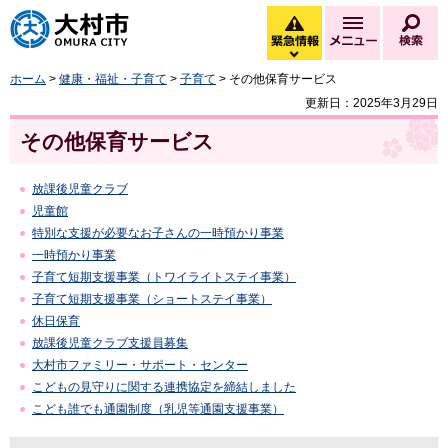
大村市
緊急情報
メニュー
検
緊急情報を開く
ホーム
>
健康・福祉・子育て
>
子育て
> その他保育サービス
更新日：2025年3月29日
その他保育サービス
放課後児童クラブ
児童館
特別な支援が必要なお子さんの一時預かり事業
一時預かり事業
子育て短期支援事業（トワイライトステイ事業）
子育て短期支援事業（ショートステイ事業）
休日保育
放課後児童クラブ支援員募集
大村市ファミリー・サポート・センター
こどもの見守りに関する連携協定を締結しました
こども誰でも通園制度（乳児等通園支援事業）