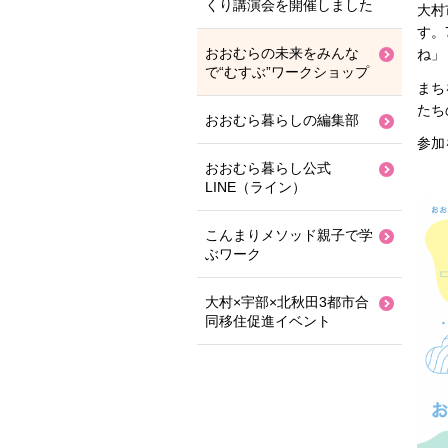
くり講演会を開催しました
大村
す。
おおむらの未来をみんな
ね」
で“むすぶ”ワークショップ
まち
たち
おおむら暮らしの編集部
参加
おおむら暮らし公式
LINE（ライン）
こんまりメソッド親子で学
ぶワーク
⼤村×宇部×北秋⽥3都市合
同移住促進イベント