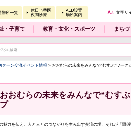
報を開く
休日当番医
AED設置
文字サ
避難所一覧
夜間診療
場所案内
祉・子育て
教育・文化・スポーツ
まちづ
UIターン交流イベント情報
> おおむらの未来をみんなで“むすぶ”ワーク
おおむらの未来をみんなで“むすぶ
プ
の魅力を伝え、人と人とのつながりを生み出す交流の場、それが「関係