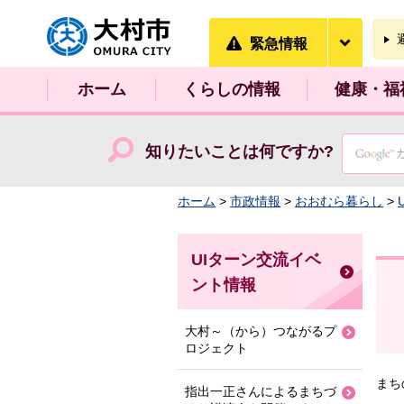
大村市
緊急情
緊急情報
ホーム
くらしの情報
健康・福
知りたいことは何ですか?
ホーム
>
市政情報
>
おおむら暮らし
>
UIターン交流イベ
ント情報
大村～（から）つながるプ
ロジェクト
まち
指出一正さんによるまちづ