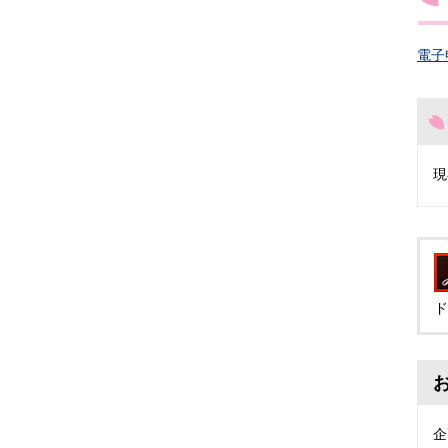
電子
現
ド
企