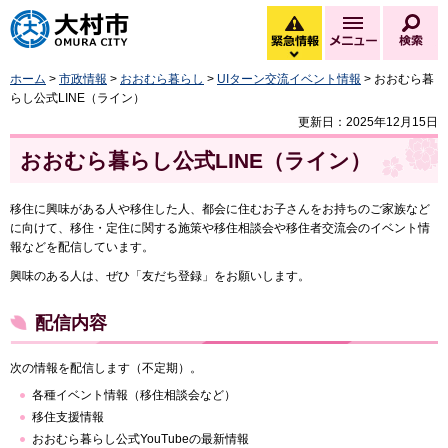
大村市
緊急情報
メニュー
検
緊急情報を開く
ホーム
>
市政情報
>
おおむら暮らし
>
UIターン交流イベント情報
> おおむら暮
らし公式LINE（ライン）
更新日：2025年12月15日
おおむら暮らし公式LINE（ライン）
移住に興味がある人や移住した人、都会に住むお子さんをお持ちのご家族など
に向けて、移住・定住に関する施策や移住相談会や移住者交流会のイベント情
報などを配信しています。
興味のある人は、ぜひ「友だち登録」をお願いします。
配信内容
次の情報を配信します（不定期）。
各種イベント情報（移住相談会など）
移住支援情報
おおむら暮らし公式YouTubeの最新情報