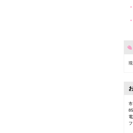
現
市
8
電
フ