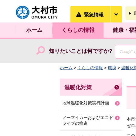
大村市
緊急情
緊急情報
ホーム
くらしの情報
健康・福
知りたいことは何ですか?
ホーム
>
くらしの情報
>
環境
>
温暖化
温暖化対策
地球温暖化対策実行計画
ノーマイカーおよびエコド
本市
ライブの推進
ゼロ
この