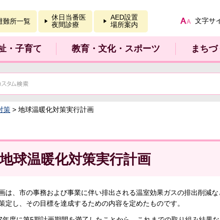
報を開く
休日当番医
AED設置
文字サ
避難所一覧
夜間診療
場所案内
祉・子育て
教育・文化・スポーツ
まちづ
対策
> 地球温暖化対策実行計画
地球温暖化対策実行計画
画は、市の事務および事業に伴い排出される温室効果ガスの排出削減な
策定し、その目標を達成するための内容を定めたものです。
7年度に第5期計画期間を満了したことから、これまでの取り組み結果