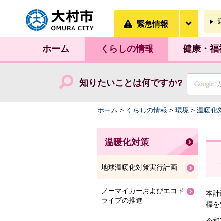
大村市
緊急情
緊急情報
ホーム
くらしの情報
健康・福
知りたいことは何ですか?
ホーム
>
くらしの情報
>
環境
>
温暖化
温暖化対策
地球温暖化対策実行計画
ノーマイカーおよびエコド
本計
ライブの推進
標を
令和