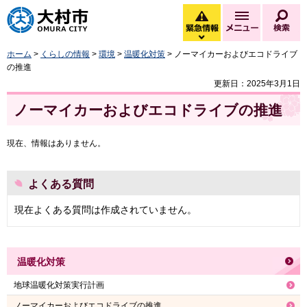
大村市
緊急情報
メニュー
検
緊急情報を開く
ホーム
>
くらしの情報
>
環境
>
温暖化対策
> ノーマイカーおよびエコドライブ
の推進
更新日：2025年3月1日
ノーマイカーおよびエコドライブの推進
現在、情報はありません。
よくある質問
現在よくある質問は作成されていません。
温暖化対策
地球温暖化対策実行計画
ノーマイカーおよびエコドライブの推進