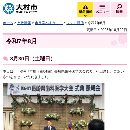
大村市
緊急情報
メニュー
検
緊急情報を開く
ホーム
>
市政情報
>
市長室へようこそ
>
フォト通信
> 令和7年8月
更新日：2025年10月29日
令和7年8月
8月30日（土曜日）
本日は、「令和7年度（第64回）長崎県歯科医学大会式典」へ出席し、ごあい
さつをさせていただきました。