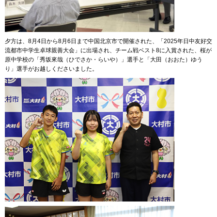
夕方は、8月4日から8月6日まで中国北京市で開催された、「2025年日中友好交
流都市中学生卓球親善大会」に出場され、チーム戦ベスト8に入賞された、桜が
原中学校の「秀坂來哉（ひでさか・らいや）」選手と「大田（おおた）ゆう
り」選手がお越しくださいました。