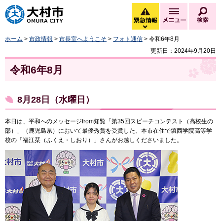
大村市
緊急情報
メニュー
検
緊急情報を開く
ホーム
>
市政情報
>
市長室へようこそ
>
フォト通信
> 令和6年8月
更新日：2024年9月20日
令和6年8月
8月28日（水曜日）
本日は、平和へのメッセージfrom知覧「第35回スピーチコンテスト（高校生の
部）」（鹿児島県）において最優秀賞を受賞した、本市在住で鎮西学院高等学
校の「福江栞（ふくえ・しおり）」さんがお越しくださいました。