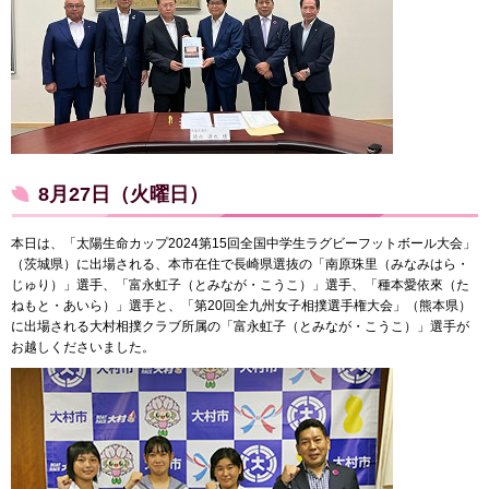
8月27日（火曜日）
本日は、「太陽生命カップ2024第15回全国中学生ラグビーフットボール大会」
（茨城県）に出場される、本市在住で長崎県選抜の「南原珠里（みなみはら・
じゅり）」選手、「富永虹子（とみなが・こうこ）」選手、「種本愛依來（た
ねもと・あいら）」選手と、「第20回全九州女子相撲選手権大会」（熊本県）
に出場される大村相撲クラブ所属の「富永虹子（とみなが・こうこ）」選手が
お越しくださいました。