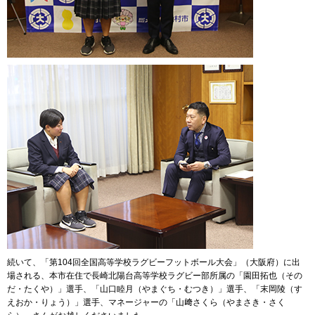
続いて、「第104回全国高等学校ラグビーフットボール大会」（大阪府）に出
場される、本市在住で長崎北陽台高等学校ラグビー部所属の「園田拓也（その
だ・たくや）」選手、「山口睦月（やまぐち・むつき）」選手、「末岡陵（す
えおか・りょう）」選手、マネージャーの「山﨑さくら（やまさき・さく