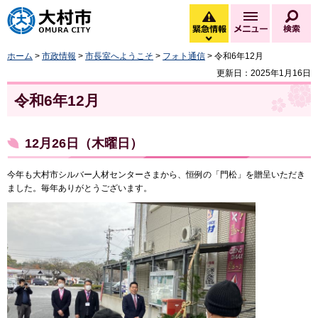
大村市
緊急情報
メニュー
検
緊急情報を開く
ホーム
>
市政情報
>
市長室へようこそ
>
フォト通信
> 令和6年12月
更新日：2025年1月16日
令和6年12月
12月26日（木曜日）
今年も大村市シルバー人材センターさまから、恒例の「門松」を贈呈いただき
ました。毎年ありがとうございます。