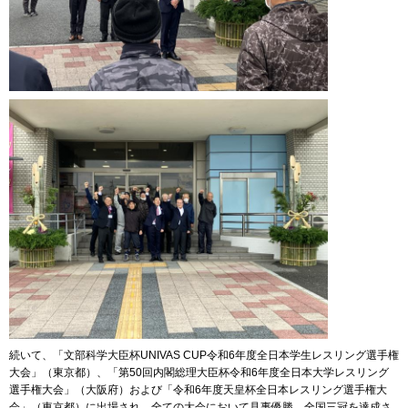
続いて、「文部科学大臣杯UNIVAS CUP令和6年度全日本学生レスリング選手権
大会」（東京都）、「第50回内閣総理大臣杯令和6年度全日本大学レスリング
選手権大会」（大阪府）および「令和6年度天皇杯全日本レスリング選手権大
会」（東京都）に出場され、全ての大会において見事優勝、全国三冠を達成さ