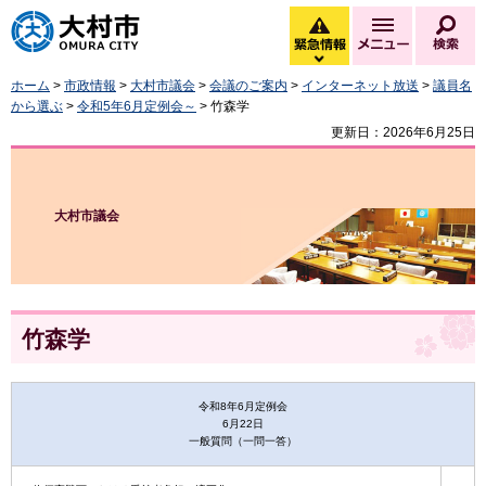
大村市
緊急情報
メニュー
検
緊急情報を開く
ホーム
>
市政情報
>
大村市議会
>
会議のご案内
>
インターネット放送
>
議員名
から選ぶ
>
令和5年6月定例会～
> 竹森学
更新日：2026年6月25日
大村市議会
竹森学
令和8年6月定例会
6月22日
一般質問（一問一答）