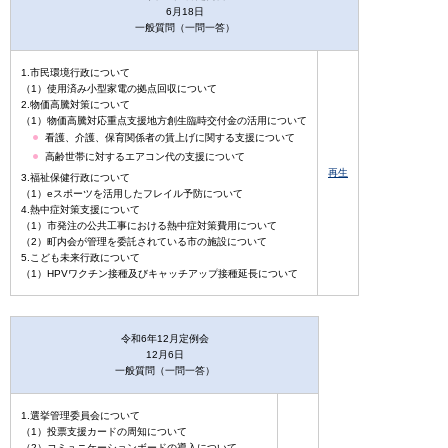
6月18日
一般質問（一問一答）
1.市民環境行政について
（1）使用済み小型家電の拠点回収について
2.物価高騰対策について
（1）物価高騰対応重点支援地方創生臨時交付金の活用について
看護、介護、保育関係者の賃上げに関する支援について
高齢世帯に対するエアコン代の支援について
再生
3.福祉保健行政について
（1）eスポーツを活用したフレイル予防について
4.熱中症対策支援について
（1）市発注の公共工事における熱中症対策費用について
（2）町内会が管理を委託されている市の施設について
5.こども未来行政について
（1）HPVワクチン接種及びキャッチアップ接種延長について
令和6年12月定例会
12月6日
一般質問（一問一答）
1.選挙管理委員会について
（1）投票支援カードの周知について
（2）コミュニケーションボードの導入について