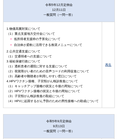
令和5年12月定例会
12月11日
一般質問（一問一答）
1.物価高騰対策について
（1）重点支援地方交付金について
低所得者支援枠の予算化について
自治体が柔軟に活用できる推奨メニューについて
2.公共交通支援について
（1）交通弱者への支援について
3.福祉保健行政について
再生
（1）透析患者の通院に対する支援について
（2）視覚障がい者のための音声コードの利用促進について
（3）高齢者や難聴者が利用しやすい窓口について
4.HPVワクチン接種、子宮頸がん検診推進について
（1）キャッチアップ接種の状況と今後の周知について
（2）HPVワクチン接種の状況と今後の周知について
（3）子宮頸がん検診推進の取組について
（4）HPVに起因するがん予防のための男性接種への助成について
令和5年9月定例会
9月13日
一般質問（一問一答）