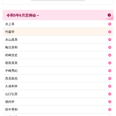
令和5年6月定例会～
水上享
竹森学
永山真美
晦日房和
村崎浩史
朝長英美
中崎秀紀
髙見龍也
久保和幸
山口弘宣
堀内学
田中秀和