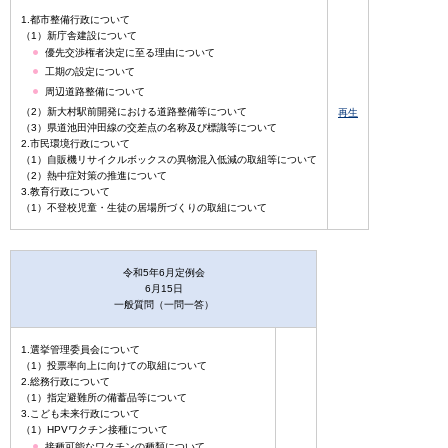
1.都市整備行政について
（1）新庁舎建設について
優先交渉権者決定に至る理由について
工期の設定について
周辺道路整備について
（2）新大村駅前開発における道路整備等について
再生
（3）県道池田沖田線の交差点の名称及び標識等について
2.市民環境行政について
（1）自販機リサイクルボックスの異物混入低減の取組等について
（2）熱中症対策の推進について
3.教育行政について
（1）不登校児童・生徒の居場所づくりの取組について
令和5年6月定例会
6月15日
一般質問（一問一答）
1.選挙管理委員会について
（1）投票率向上に向けての取組について
2.総務行政について
（1）指定避難所の備蓄品等について
3.こども未来行政について
（1）HPVワクチン接種について
接種可能なワクチンの種類について