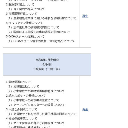
2.財政部行政について
（1）電子契約の導入について
3.市民環境行政について
再生
（1）廃棄物処理業務における適切な価格転嫁について
4.HPVワクチン接種について
（1）次年度以降の接種勧奨周知について
（2）医師による学校での出前講座の実施について
5.GIGAスクール端末について
（1）GIGAスクール端末の更新、適切な処分について
令和6年9月定例会
9月4日
一般質問（一問一答）
1.動物愛護について
（1）地域猫活動について
（2）小中学校での動物愛護精神育成について
2.給水スポットの整備について
（1）小中学校への給水機の設置について
（2）クーリングシェルターへの設置について
3.不燃ごみ回収について
再生
（1）充電池やそれを使用した電子機器の回収について
4.福祉保健事業について
（1）マイナ保険証の普及と利用促進について
（2）子宮頸がん検診推進について