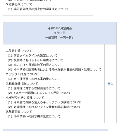
5.総務行政について
（1）非正規公務員の賃上げの遡及改定について
令和6年6月定例会
6月19日
一般質問（一問一答）
1.災害対策について
（1）防災タイムラインの策定について
（2）災害時におけるトイレ環境等について
（3）車いすけん引補助装置の導入について
（4）小中学校の防災教育における浸水深表示看板の周知・活用について
2.デジタル推進について
（1）市主催行事における案内状について
3.福祉保健行政について
再生
（1）認知症に対する理解促進等について
（2）eスポーツ活用によるフレイル予防について
4.HPVワクチン接種について
（1）今年度で期限を迎えるキャッチアップ接種について
（2）定期接種におけるワクチン接種勧奨の取組について
5.教育行政について
（1）小中学校への給水機の設置について