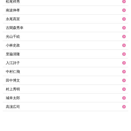
松尾祥秀
南波伸孝
永尾髙宣
古閑森秀幸
光山千絵
小林史政
里脇清隆
入江詩子
中村仁飛
田中博文
村上秀明
城幸太郎
高濵広司