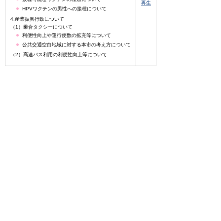
再生
HPVワクチンの男性への接種について
4.産業振興行政について
（1）乗合タクシーについて
利便性向上や運行便数の拡充等について
公共交通空白地域に対する本市の考え方について
（2）高速バス利用の利便性向上等について