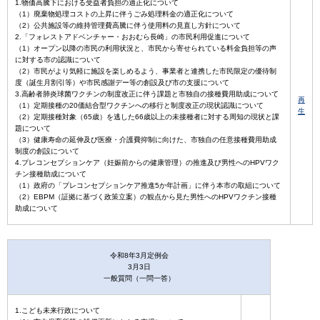
1.物価高騰下における受益者負担の適正化について
（1）廃棄物処理コストの上昇に伴うごみ処理料金の適正化について
（2）公共施設等の維持管理費高騰に伴う使用料の見直し方針について
2.「フォレストアドベンチャー・おおむら長崎」の市民利用促進について
（1）オープン以降の市民の利用状況と、市民から寄せられている料金負担等の声
に対する市の認識について
（2）市民がより気軽に施設を楽しめるよう、事業者と連携した市民限定の優待制
度（誕生月割引等）や市民感謝デー等の創設及び市の支援について
3.高齢者肺炎球菌ワクチンの制度改正に伴う課題と市独自の接種費用助成について
再
（1）定期接種の20価結合型ワクチンへの移行と制度改正の現状認識について
生
（2）定期接種対象（65歳）を逃した66歳以上の未接種者に対する周知の現状と課
題について
（3）健康寿命の延伸及び医療・介護費抑制に向けた、市独自の任意接種費用助成
制度の創設について
4.プレコンセプションケア（妊娠前からの健康管理）の推進及び男性へのHPVワク
チン接種助成について
（1）政府の「プレコンセプションケア推進5か年計画」に伴う本市の取組について
（2）EBPM（証拠に基づく政策立案）の観点から見た男性へのHPVワクチン接種
助成について
令和8年3月定例会
3月3日
一般質問（一問一答）
1.こども未来行政について