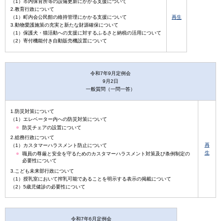
（1）市内保育所等の設備更新にかかる支援について
2.教育行政について
（1）町内会公民館の維持管理にかかる支援について
再生
3.動物愛護施策の充実と新たな財源確保について
（1）保護犬・猫活動への支援に対するふるさと納税の活用について
（2）寄付機能付き自動販売機設置について
令和7年9月定例会
9月2日
一般質問（一問一答）
1.防災対策について
（1）エレベーター内への防災対策について
防災チェアの設置について
2.総務行政について
再
（1）カスタマーハラスメント防止について
生
職員の尊厳と安全を守るためのカスタマーハラスメント対策及び条例制定の
必要性について
3.こども未来部行政について
（1）授乳室において搾乳可能であることを明示する表示の掲載について
（2）5歳児健診の必要性について
令和7年6月定例会