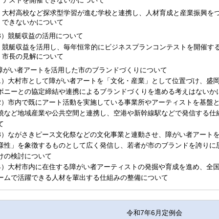
テストを開催できないかについて
大村高校など探求型学習が進む学校と連携し、人材育成と産業振興を
できないかについて
3）競艇収益の活用について
競艇収益を活用し、毎年恒常的にビジネスプランコンテストを開催す
市長の見解について
.障がい者アートを活用した市のブランドづくりについて
1）大村市として障がい者アートを「文化・産業」として位置づけ、盛
ボニーとの協定締結や連携によるブランドづくりを進める考えはないか
2）市内で既にアート活動を実施している事業所やアーティストを基盤
焼など地域産業や公共空間と連携し、空港や新幹線駅などで発信する仕
て
3）ながさきピース文化祭などの文化事業と連動させ、障がい者アート
様性」を象徴するものとして広く発信し、若者が市のブランドを誇りに
けの検討について
4）大村市内に在住する障がい者アーティストの発掘や育成を進め、全
ームで活躍できる人材を輩出する仕組みの整備について
令和7年6月定例会