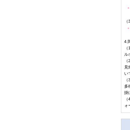
（
4
（
ル
（
見
い
（
多
掛
（
ォ