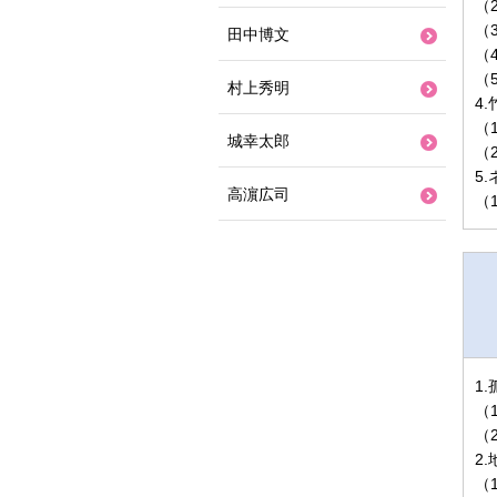
（
（
田中博文
（
（
村上秀明
4
（
城幸太郎
（
5
高濵広司
（
1
（
（
2
（