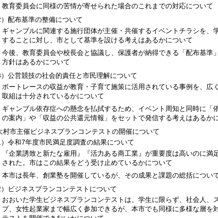
教育委員会に同様の苦情が寄せられた場合のこれまでの対応について
2）配布基準の整備について
ギャンブルに関連する施行団体が主催・共催するイベントチラシを、
することに対し、市として基準を設ける考えはあるかについて
今後、教育委員会や校長会と協議し、保護者が納得できる「配布基準
方針はあるかについて
3）公営競技の社会的責任と市民理解について
ボートレースの収益が教育・子育て施策に活用されている事例を、広
取組は十分されているかについて
ギャンブル依存症への懸念を払拭するため、イベント周知と同時に「
の案内」や「収益の公共還元情報」をセットで発信する考えはあるか
.大村市主催ビジネスプランコンテストの開催について
1）令和7年度市民満足度調査の結果について
『企業誘致と新たな雇用』『活力ある商工業』が重要度は高いのに満
された。市はこの結果をどう受け止めているかについて
本市は長年、創業塾を開催しているが、その成果と課題の総括につい
2）ビジネスプランコンテストについて
おおいた学生ビジネスプランコンテストは、学生に限らず、社会人、
プ、女性起業家まで幅広く参加できるが、本市でも同様に多様な層を