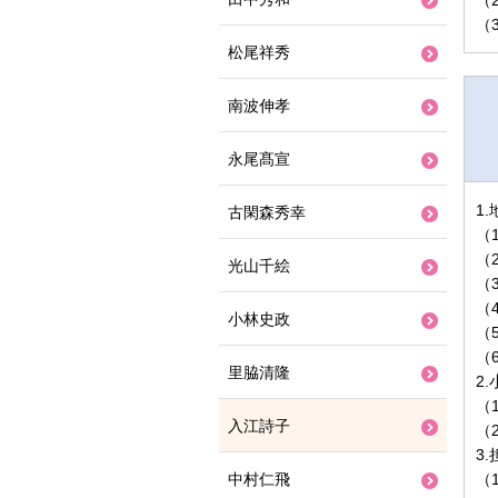
（
（
松尾祥秀
南波伸孝
永尾髙宣
1
古閑森秀幸
（
（
光山千絵
（
（
小林史政
（
（
里脇清隆
2
（
入江詩子
（
3
中村仁飛
（