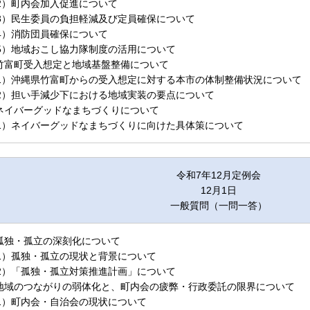
2）町内会加入促進について
3）民生委員の負担軽減及び定員確保について
4）消防団員確保について
5）地域おこし協力隊制度の活用について
.竹富町受入想定と地域基盤整備について
1）沖縄県竹富町からの受入想定に対する本市の体制整備状況について
2）担い手減少下における地域実装の要点について
.ネイバーグッドなまちづくりについて
1）ネイバーグッドなまちづくりに向けた具体策について
令和7年12月定例会
12月1日
一般質問（一問一答）
.孤独・孤立の深刻化について
1）孤独・孤立の現状と背景について
2）「孤独・孤立対策推進計画」について
.地域のつながりの弱体化と、町内会の疲弊・行政委託の限界について
1）町内会・自治会の現状について