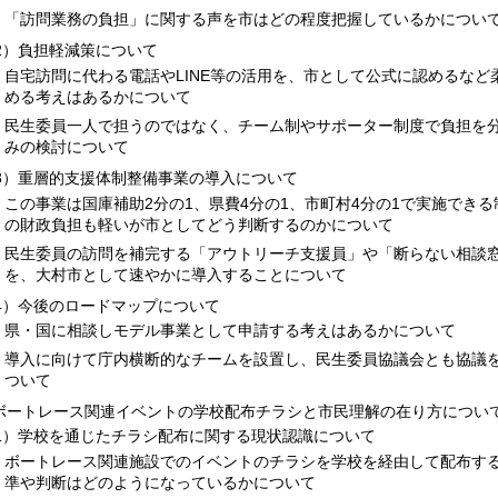
「訪問業務の負担」に関する声を市はどの程度把握しているかについ
2）負担軽減策について
自宅訪問に代わる電話やLINE等の活用を、市として公式に認めるなど
める考えはあるかについて
民生委員一人で担うのではなく、チーム制やサポーター制度で負担を
みの検討について
3）重層的支援体制整備事業の導入について
この事業は国庫補助2分の1、県費4分の1、市町村4分の1で実施でき
の財政負担も軽いが市としてどう判断するのかについて
民生委員の訪問を補完する「アウトリーチ支援員」や「断らない相談
を、大村市として速やかに導入することについて
4）今後のロードマップについて
県・国に相談しモデル事業として申請する考えはあるかについて
導入に向けて庁内横断的なチームを設置し、民生委員協議会とも協議
ついて
.ボートレース関連イベントの学校配布チラシと市民理解の在り方につい
1）学校を通じたチラシ配布に関する現状認識について
ボートレース関連施設でのイベントのチラシを学校を経由して配布す
準や判断はどのようになっているかについて