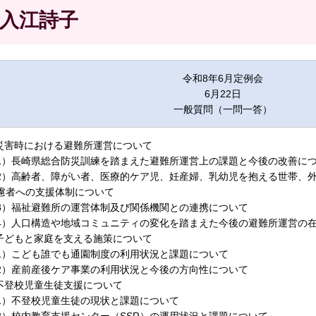
入江詩子
令和8年6月定例会
6月22日
一般質問（一問一答）
.災害時における避難所運営について
1）長崎県総合防災訓練を踏まえた避難所運営上の課題と今後の改善に
2）高齢者、障がい者、医療的ケア児、妊産婦、乳幼児を抱える世帯、
慮者への支援体制について
3）福祉避難所の運営体制及び関係機関との連携について
4）人口構造や地域コミュニティの変化を踏まえた今後の避難所運営の
.子どもと家庭を支える施策について
1）こども誰でも通園制度の利用状況と課題について
2）産前産後ケア事業の利用状況と今後の方向性について
.不登校児童生徒支援について
1）不登校児童生徒の現状と課題について