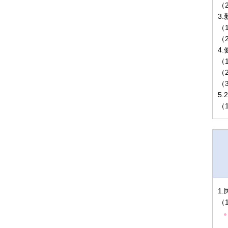
（
3
（
（
4
（
（
（
5
（
1
（