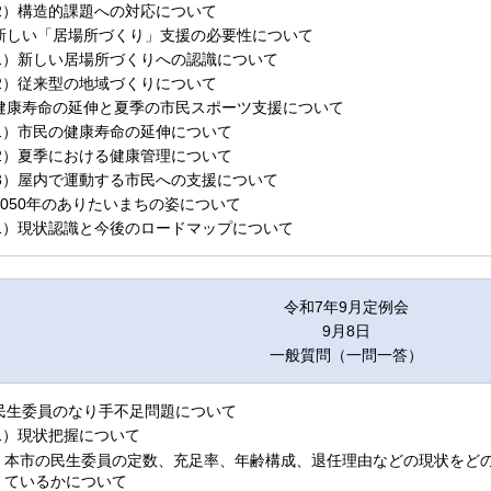
2）構造的課題への対応について
.新しい「居場所づくり」支援の必要性について
1）新しい居場所づくりへの認識について
2）従来型の地域づくりについて
.健康寿命の延伸と夏季の市民スポーツ支援について
1）市民の健康寿命の延伸について
2）夏季における健康管理について
3）屋内で運動する市民への支援について
.2050年のありたいまちの姿について
1）現状認識と今後のロードマップについて
令和7年9月定例会
9月8日
一般質問（一問一答）
.民生委員のなり手不足問題について
1）現状把握について
本市の民生委員の定数、充足率、年齢構成、退任理由などの現状をど
ているかについて