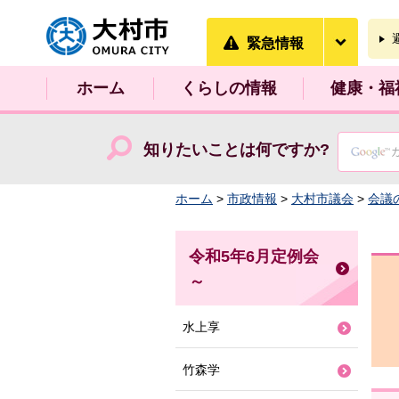
大村市
緊急情
緊急情報
ホーム
くらしの情報
健康・福
知りたいことは何ですか?
ホーム
>
市政情報
>
大村市議会
>
会議
令和5年6月定例会
～
水上享
竹森学