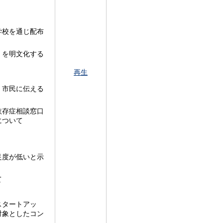
学校を通じ配布
」を明文化する
再生
く市民に伝える
依存症相談窓口
について
足度が低いと示
て
スタートアッ
対象としたコン