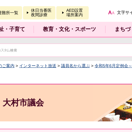
報を開く
休日当番医
AED設置
文字サ
避難所一覧
夜間診療
場所案内
祉・子育て
教育・文化・スポーツ
まちづ
のご案内
>
インターネット放送
>
議員名から選ぶ
>
令和5年6月定例会
大村市議会