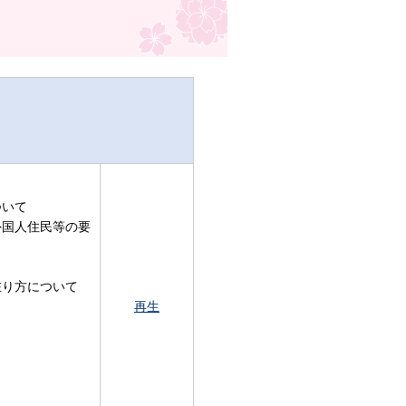
ついて
外国人住民等の要
在り方について
再生