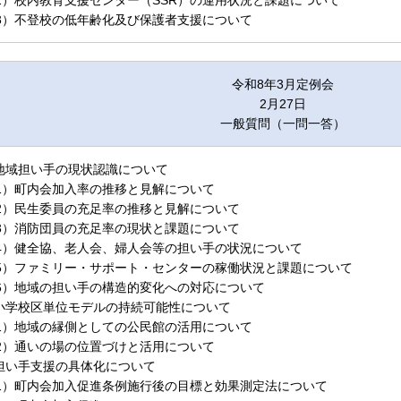
2）校内教育支援センター（SSR）の運用状況と課題について
3）不登校の低年齢化及び保護者支援について
令和8年3月定例会
2月27日
一般質問（一問一答）
.地域担い手の現状認識について
1）町内会加入率の推移と見解について
2）民生委員の充足率の推移と見解について
3）消防団員の充足率の現状と課題について
4）健全協、老人会、婦人会等の担い手の状況について
5）ファミリー・サポート・センターの稼働状況と課題について
6）地域の担い手の構造的変化への対応について
.小学校区単位モデルの持続可能性について
1）地域の縁側としての公民館の活用について
2）通いの場の位置づけと活用について
.担い手支援の具体化について
1）町内会加入促進条例施行後の目標と効果測定法について