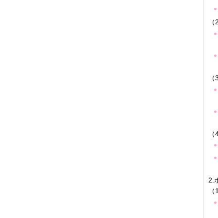
（
（
（
2
（