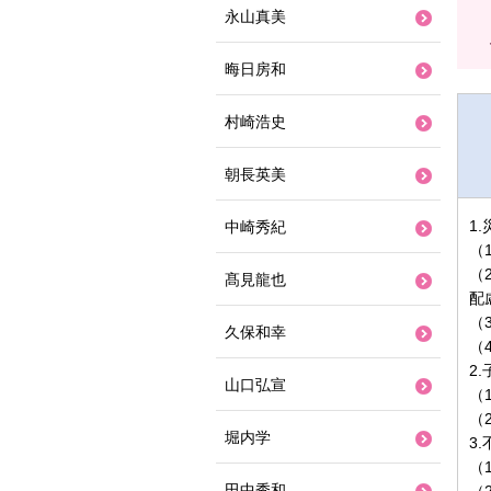
永山真美
晦日房和
村崎浩史
朝長英美
1
中崎秀紀
（
（
髙見龍也
配
（
久保和幸
（
2
山口弘宣
（
（
堀内学
3
（
田中秀和