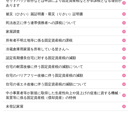
セットバック部分などは申請により固定資産税などが非課税となる場合が
あります
被災（ひさい）届証明書・罹災（りさい）証明書
民法改正に伴う連帯債務者への課税について
家屋調査
所有者不明土地等に係る固定資産税の課税
冷蔵倉庫用家屋を所有している皆さんへ
認定長期優良住宅に対する固定資産税の減額
住宅の耐震改修に伴う固定資産税の減額について
住宅のバリアフリー改修に伴う固定資産税の減額
住宅の省エネ改修に伴う固定資産税の減額について
中小事業者等が新規に取得した生産性向上や賃上げの促進に資する機械・
装置等に係る固定資産税（償却資産）の特例
未登記家屋