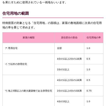
を果たすために使用されている一画地をいいます。
住宅用地の範囲
特例措置の対象となる「住宅用地」の面積は、家屋の敷地面積に次表の住宅用
地の率を乗じて求めます。
家屋の種類
居住部分の割合
住宅用地の率
ア.専用住宅
全部
1.0
4分の1以上2分の1未満
0.5
イ.ウ以外の併用住宅
2分の1以上
1.0
4分の1以上2分の1未満
0.5
ウ.地上5階以上の耐火建築物である併用住宅
2分の1以上4分の3未満
0.75
4分の3以上
1.0