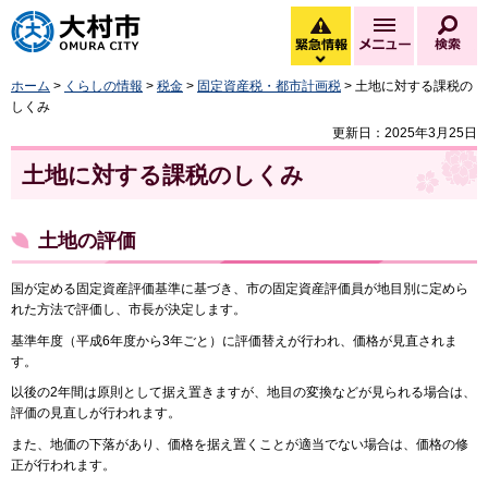
大村市
緊急情報
メニュー
検
緊急情報を開く
ホーム
>
くらしの情報
>
税金
>
固定資産税・都市計画税
> 土地に対する課税の
しくみ
更新日：2025年3月25日
土地に対する課税のしくみ
土地の評価
国が定める固定資産評価基準に基づき、市の固定資産評価員が地目別に定めら
れた方法で評価し、市長が決定します。
基準年度（平成6年度から3年ごと）に評価替えが行われ、価格が見直されま
す。
以後の2年間は原則として据え置きますが、地目の変換などが見られる場合は、
評価の見直しが行われます。
また、地価の下落があり、価格を据え置くことが適当でない場合は、価格の修
正が行われます。