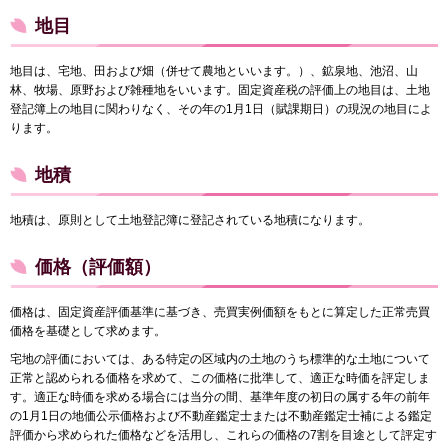
地目
地目は、宅地、田および畑（併せて農地といいます。）、鉱泉地、池沼、山
林、牧場、原野および雑種地をいいます。固定資産税の評価上の地目は、土地
登記簿上の地目に関わりなく、その年の1月1日（賦課期日）の現況の地目によ
ります。
地積
地積は、原則として土地登記簿に登記されている地積になります。
価格（評価額）
価格は、固定資産評価基準に基づき、売買実例価額をもとに算定した正常売買
価格を基礎として求めます。
宅地の評価においては、ある特定の区域内の土地のうち標準的な土地について
正常と認められる価格を求めて、この価格に批準して、適正な時価を評定しま
す。適正な時価を求める場合には当分の間、基準年度の初日の属する年の前年
の1月1日の地価公示価格および不動産鑑定士または不動産鑑定士補による鑑定
評価から求められた価格などを活用し、これらの価格の7割を目途として評定す