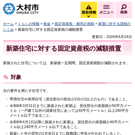
大村市
緊急情報
メニュー
検
緊急情報を開く
ホーム
>
くらしの情報
>
税金
>
固定資産税・都市計画税
>
家屋に対する課税の
しくみ
> 新築住宅に対する固定資産税の減額措置
更新日：2026年6月24日
新築住宅に対する固定資産税の減額措置
新築された住宅については、新築後一定期間、固定資産税額が減額されます。
対象
次の要件を満たす住宅です。
専用住宅や併用住宅（居住部分の割合が2分の1以上のもの）であること。
令和8年3月31日までに新築された家屋は、居住部分の床面積が50平方メー
トル（一戸建て以外の貸家住宅にあっては40平方メートル）以上280平方
メートル以下であること。
令和8年4月1日以降に新築された家屋は、居住部分の床面積が40平方メー
トル以上240平方メートル以下であること。
新築した年の翌年の1月末日までに税務課に申告が行われていること。