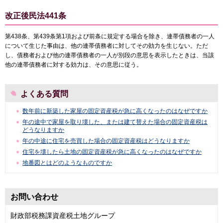
改正後民法441条
第438条、第439条第1項および前条に規定する場合を除き、連帯債務者の一人
について生じた事由は、他の連帯債務者に対してその効力を生じない。ただ
し、債務者および他の連帯債務者の一人が別段の意思を表示したときは、当該
他の連帯債務者に対する効力は、その意思に従う。
よくある質問
数年前に新築した家屋の固定資産税が急に高くなったのはなぜですか
年の途中で家屋を取り壊した、または建て替えた場合の固定資産税は
どうなりますか
年の中途に住宅を売買した場合の固定資産税はどうなりますか
住宅を壊したら土地の固定資産税が急に高くなったのはなぜですか
地番図とはどのようなものですか
お問い合わせ
財政部税務課資産税土地グループ