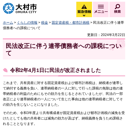
大村市
緊急情報
メニュー
検
緊急情報を開く
ホーム
>
くらしの情報
>
税金
>
固定資産税・都市計画税
> 民法改正に伴う連帯
債務者への課税について
更新日：2024年3月22日
民法改正に伴う連帯債務者への課税につい
て
令和2年4月1日に民法が改正されました
これまで、共有資産に対する固定資産税および都市計画税は、納税者が連帯し
て納付する義務を負い、連帯納税者の一人に対して行った課税の免除は他の連
帯納税者の利益のためにもその効力を生じるとされていましたが、民法の一部
改正により連帯納税者の一人について生じた事由は他の連帯納税者に対してそ
の効力を生じないことになりました。
そのため、令和3年度より共有構成者が固定資産税および都市計画税の減免を受
けたとしても他の共有者には減免の効力が及ばず、納税義務を負うため課税さ
れることとなります。