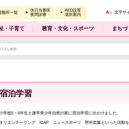
報を開く
休日当番医
AED設置
文字サ
避難所一覧
夜間診療
場所案内
祉・子育て
教育・文化・スポーツ
まちづ
宿泊学習
小学校5・6年生と諫早青少年自然の家に宿泊学習に出かけました。
オリエンテーリング ICAP ニュースポーツ 野外炊飯といった活動