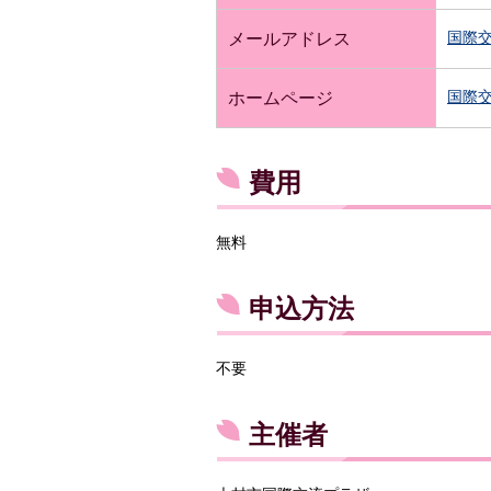
国際
メールアドレス
国際
ホームページ
費用
無料
申込方法
不要
主催者