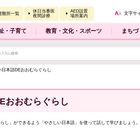
報を開く
休日当番医
AED設置
文字サ
避難所一覧
夜間診療
場所案内
祉・子育て
教育・文化・スポーツ
まちづ
い日本語DEおおむらぐらし
Eおおむらぐらし
ぐらし」ができるよう「やさしい日本語」を使って話して学びましょう